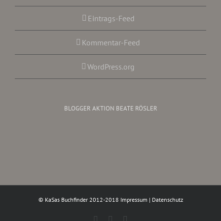
Eintrags-Feed
Kommentar-Feed
WordPress.org
BLOGGER AKTION BEATE RÖSLER
© KaSas Buchfinder 2012-2018
Impressum
|
Datenschutz
Facebook
Instagram
Twitter