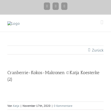
Zum
Facebook
Instagram
Twitter
Inhalt
springen
Zurück
Cranberrie-Kokos-Makronen ©Katja Koesterke
(2)
Von
Katja
|
November 17th, 2020
|
0 Kommentare