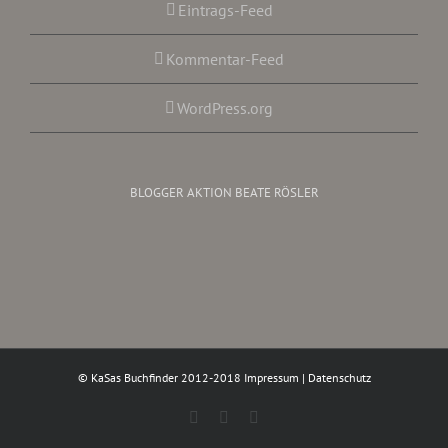
Eintrags-Feed
Kommentar-Feed
WordPress.org
BLOGGER AKTION BEATE RÖSLER
© KaSas Buchfinder 2012-2018
Impressum
|
Datenschutz
Facebook
Instagram
Twitter