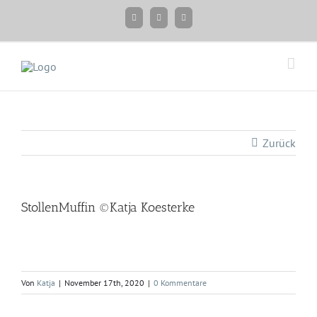
Zum
Facebook
Instagram
Twitter
Inhalt
springen
Zurück
StollenMuffin ©Katja Koesterke
Von
Katja
|
November 17th, 2020
|
0 Kommentare