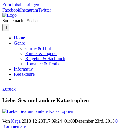
Zum Inhalt springen
Facebook
Instagram
Twitter
Suche nach:
Home
Genre
Crime & Thrill
Kinder & Jugend
Ratgeber & Sachbuch
Romance & Erotik
Informativ
Redakteure
Zurück
Liebe, Sex und andere Katastrophen
Von
Katja
|
2018-12-23T17:09:24+01:00
Dezember 23rd, 2018
|
0
Kommentare