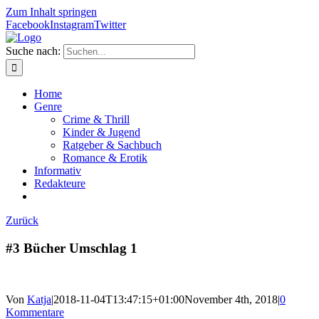
Zum Inhalt springen
Facebook
Instagram
Twitter
Suche nach:
Home
Genre
Crime & Thrill
Kinder & Jugend
Ratgeber & Sachbuch
Romance & Erotik
Informativ
Redakteure
Zurück
#3 Bücher Umschlag 1
Von
Katja
|
2018-11-04T13:47:15+01:00
November 4th, 2018
|
0
Kommentare