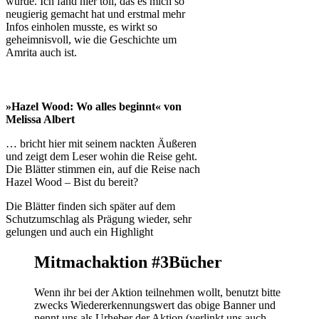
wurde. Ich fand hier toll, das es mich so
neugierig gemacht hat und erstmal mehr
Infos einholen musste, es wirkt so
geheimnisvoll, wie die Geschichte um
Amrita auch ist.
»Hazel Wood: Wo alles beginnt« von
Melissa Albert
… bricht hier mit seinem nackten Äußeren
und zeigt dem Leser wohin die Reise geht.
Die Blätter stimmen ein, auf die Reise nach
Hazel Wood – Bist du bereit?
Die Blätter finden sich später auf dem
Schutzumschlag als Prägung wieder, sehr
gelungen und auch ein Highlight
Mitmachaktion #3Bücher
Wenn ihr bei der Aktion teilnehmen wollt, benutzt bitte
zwecks Wiedererkennungswert das obige Banner und
nennt uns als Urheber der Aktion (verlinkt uns auch