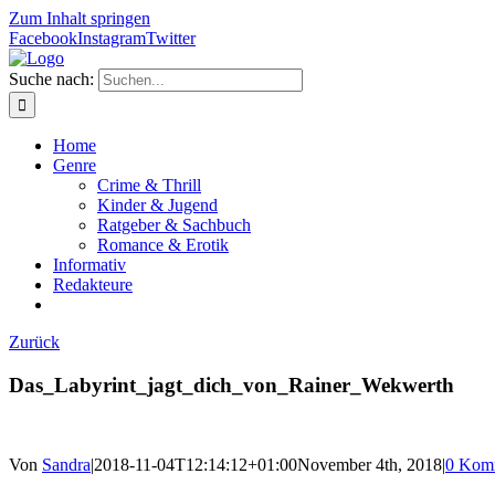
Zum Inhalt springen
Facebook
Instagram
Twitter
Suche nach:
Home
Genre
Crime & Thrill
Kinder & Jugend
Ratgeber & Sachbuch
Romance & Erotik
Informativ
Redakteure
Zurück
Das_Labyrint_jagt_dich_von_Rainer_Wekwerth
Von
Sandra
|
2018-11-04T12:14:12+01:00
November 4th, 2018
|
0 Kom