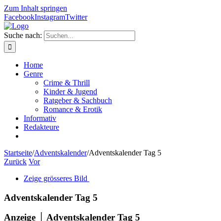
Zum Inhalt springen
Facebook
Instagram
Twitter
Suche nach:
Home
Genre
Crime & Thrill
Kinder & Jugend
Ratgeber & Sachbuch
Romance & Erotik
Informativ
Redakteure
Startseite
/
Adventskalender
/
Adventskalender Tag 5
Zurück
Vor
Zeige grösseres Bild
Adventskalender Tag 5
Anzeige │ Adventskalender Tag 5