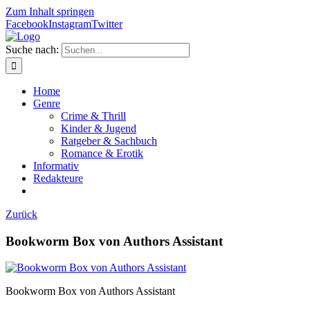
Zum Inhalt springen
Facebook
Instagram
Twitter
Suche nach:
Home
Genre
Crime & Thrill
Kinder & Jugend
Ratgeber & Sachbuch
Romance & Erotik
Informativ
Redakteure
Zurück
Bookworm Box von Authors Assistant
Bookworm Box von Authors Assistant