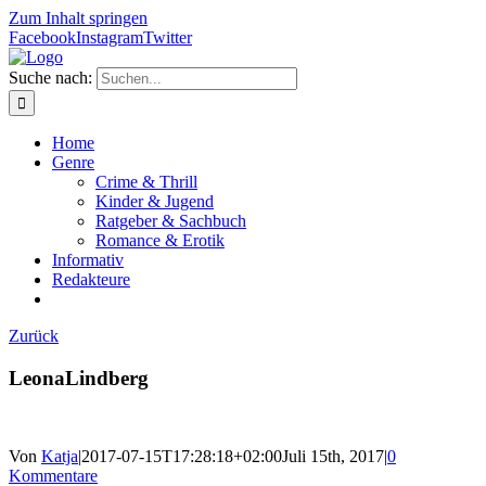
Zum Inhalt springen
Facebook
Instagram
Twitter
Suche nach:
Home
Genre
Crime & Thrill
Kinder & Jugend
Ratgeber & Sachbuch
Romance & Erotik
Informativ
Redakteure
Zurück
LeonaLindberg
Von
Katja
|
2017-07-15T17:28:18+02:00
Juli 15th, 2017
|
0
Kommentare