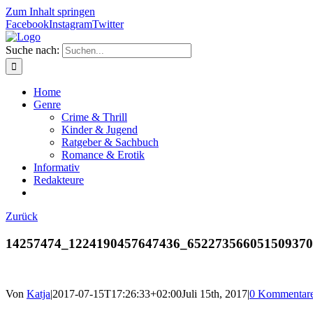
Zum Inhalt springen
Facebook
Instagram
Twitter
Suche nach:
Home
Genre
Crime & Thrill
Kinder & Jugend
Ratgeber & Sachbuch
Romance & Erotik
Informativ
Redakteure
Zurück
14257474_1224190457647436_652273566051509370
Von
Katja
|
2017-07-15T17:26:33+02:00
Juli 15th, 2017
|
0 Kommentar