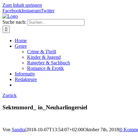
Zum Inhalt springen
Facebook
Instagram
Twitter
Suche nach:
Home
Genre
Crime & Thrill
Kinder & Jugend
Ratgeber & Sachbuch
Romance & Erotik
Informativ
Redakteure
Zurück
Sektenmord_ in_Neuharlingersiel
Von
Sandra
|
2018-10-07T13:54:07+02:00
Oktober 7th, 2018
|
0 Komme