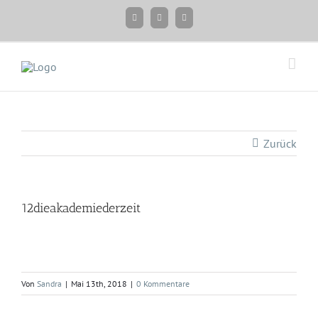
Zum
Facebook
Instagram
Twitter
Inhalt
springen
Zurück
12dieakademiederzeit
Von
Sandra
|
Mai 13th, 2018
|
0 Kommentare