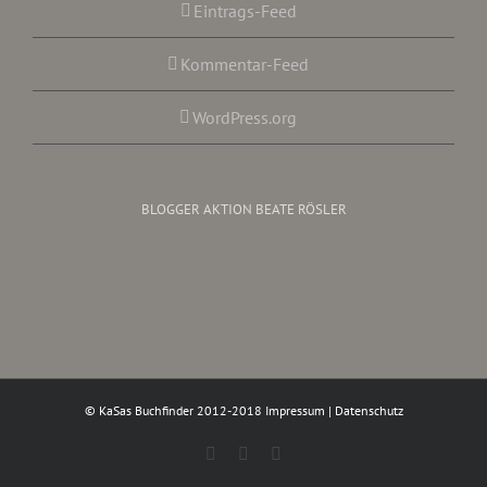
Eintrags-Feed
Kommentar-Feed
WordPress.org
BLOGGER AKTION BEATE RÖSLER
© KaSas Buchfinder 2012-2018
Impressum
|
Datenschutz
Facebook
Instagram
Twitter