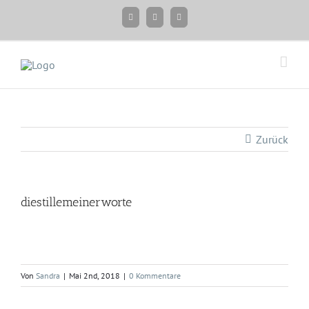
Zum
Facebook
Instagram
Twitter
Inhalt
springen
Zurück
diestillemeinerworte
Von
Sandra
|
Mai 2nd, 2018
|
0 Kommentare