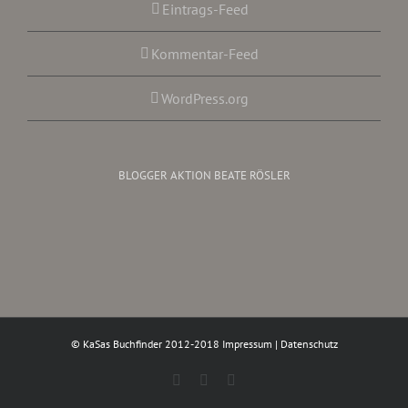
Eintrags-Feed
Kommentar-Feed
WordPress.org
BLOGGER AKTION BEATE RÖSLER
© KaSas Buchfinder 2012-2018
Impressum
|
Datenschutz
Facebook
Instagram
Twitter