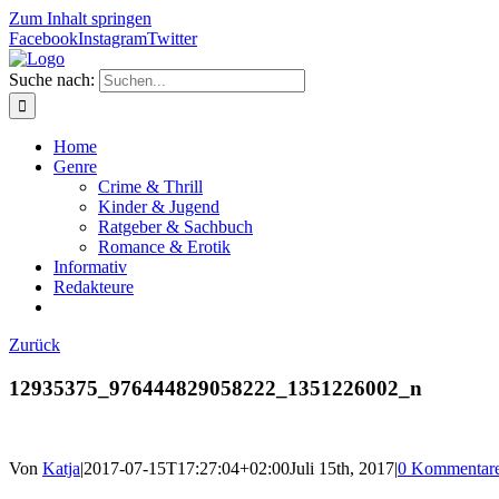
Zum Inhalt springen
Facebook
Instagram
Twitter
Suche nach:
Home
Genre
Crime & Thrill
Kinder & Jugend
Ratgeber & Sachbuch
Romance & Erotik
Informativ
Redakteure
Zurück
12935375_976444829058222_1351226002_n
Von
Katja
|
2017-07-15T17:27:04+02:00
Juli 15th, 2017
|
0 Kommentar