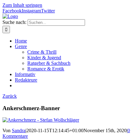
Zum Inhalt springen
Facebook
Instagram
Twitter
Suche nach:
Home
Genre
Crime & Thrill
Kinder & Jugend
Ratgeber & Sachbuch
Romance & Erotik
Informativ
Redakteure
Zurück
Ankerschmerz-Banner
Von
Sandra
|
2020-11-15T12:14:45+01:00
November 15th, 2020
|
0
Kommentare