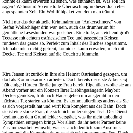
konnte es kaum erwarten zu sehen, was enthalten ist. Was soll ich
sagen? Wahnsinn! So eine tolle Überraschung in dieser doch eher
angespannten Zeit. Ein Wohlfühlpaket von dem man träumt.
Nicht nur das der aktuelle Kriminalroman “Ankerschmerz” von
Stefan Wollschläger drin war, nein, auch das drumherum für
gemütliche Lesestunden war gesichert. Eine tolle, ausreichend große
Teetasse mit echtem ostfriesischen Tee und passenden Keksen
rundeten das ganze ab. Perfekt zum Inhalt des Buches abgestimmt.
Ich habe mich richtig gefreut, konnte es kaum erwarten, mich mit
Decke, Tee und Keksen auf die Couch zu lümmeln.
Kira Jensen ist zurück in Ihre alte Heimat Ostriesland gezogen, um
dort als Kommissarin zu arbeiten. Doch bereits der erste Arbeitstag
hält einige Hürden für die junge Frau bereit. Eigentlich wollte sie am
Abend vorher nur ein Konzert Ihrer Lieblingssängerin Maybrit
Decker genießen, früh nach Hause gehen um ausgeruht in den
nächsten Tag starten zu können. Es kommt allerdings anders als Sie
es sich vorgestellt hat und wirft Kira komplett aus der Bahn. Doch
sie ist eine starke Frau, die sich nicht unterkriegen lässt. Der Dienst
beginnt aus dem Grund leider verspätet, was ihr nicht unbedingt
Sympathien entgegen bringt. Vor allem, da ihr neuer Partner keine
Zusammenarbeit wünscht, was er auch deutlich zum Ausdruck
bringt und die Kommissarin muss sich echt zusammenreißen. Doch