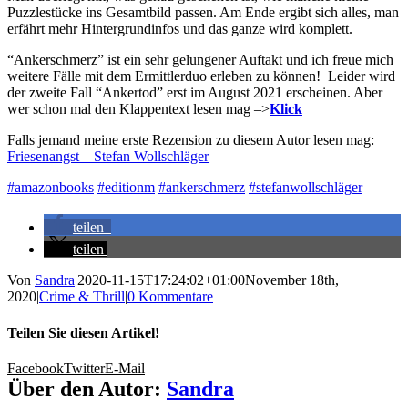
Puzzlestücke ins Gesamtbild passen. Am Ende ergibt sich alles, man
erfährt mehr Hintergrundinfos und das ganze wird komplett.
“Ankerschmerz” ist ein sehr gelungener Auftakt und ich freue mich
weitere Fälle mit dem Ermittlerduo erleben zu können! Leider wird
der zweite Fall “Ankertod” erst im August 2021 erscheinen. Aber
wer schon mal den Klappentext lesen mag –>
Klick
Falls jemand meine erste Rezension zu diesem Autor lesen mag:
Friesenangst – Stefan Wollschläger
#amazonbooks
#editionm
#ankerschmerz
#stefanwollschläger
teilen
teilen
Von
Sandra
|
2020-11-15T17:24:02+01:00
November 18th,
2020
|
Crime & Thrill
|
0 Kommentare
Teilen Sie diesen Artikel!
Facebook
Twitter
E-Mail
Über den Autor:
Sandra