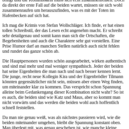
da direkt der erste Fall auf die beiden wartet, müssen sie sich wohl
zusammenraufen um herauszufinden, was es mit der Toten im
Hafenbecken auf sich hat.
Ich mag die Krimis von Stefan Wollschläger. Ich finde, er hat einen
tollen Schreibstil, der das Lesen echt angenehm macht. Er schreibt
sehr detailgenau und somit kann man sich die Ortschaften, die
Begebenheiten und auch die Charaktere sehr gut vorstellen. Eine
Prise Humor darf an manchen Stellen natürlich auch nicht fehlen
und rundet das ganze schön ab.
Die Hauptpersonen wurden schön ausgearbeitet, wirken authentisch
und sind mal mehr und mal weniger sympathisch. Jeder der beiden
hat seine Eigenheiten die man nach und nach besser kennen lernt.
Die junge, recht neue Kollegin Kira und der Eigenbrödler Tilmann
könnten gegensätzlicher nicht sein, müssen aber einen Weg finden,
um miteinander klar zu kommen. Das verspricht schon Spannung
alleine beim Gedankengang dieser Kombination nicht wahr? So ist
es auch, die beiden sind wie Katz und Maus, aber so kommt man
nicht vorwärts und das werden die beiden wohl auch hoffentlich
schnell feststellen.
Da man nie genau weiß, was als nächstes passieren wird, wie die
beiden miteinander umgehen, bleibt die Spannung konstant oben.
Man überlegt mit, was genau geschehen ist, wie manche kleine