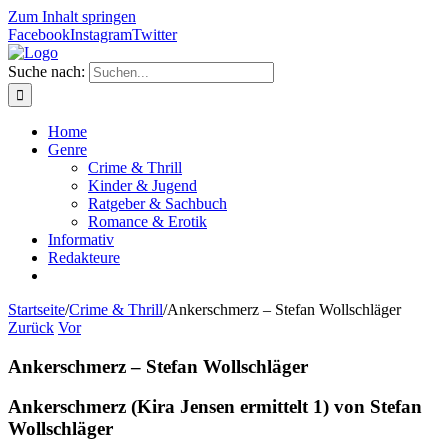
Zum Inhalt springen
Facebook
Instagram
Twitter
Suche nach:
Home
Genre
Crime & Thrill
Kinder & Jugend
Ratgeber & Sachbuch
Romance & Erotik
Informativ
Redakteure
Startseite
/
Crime & Thrill
/
Ankerschmerz – Stefan Wollschläger
Zurück
Vor
Ankerschmerz – Stefan Wollschläger
Ankerschmerz (Kira Jensen ermittelt 1)
von Stefan
Wollschläger