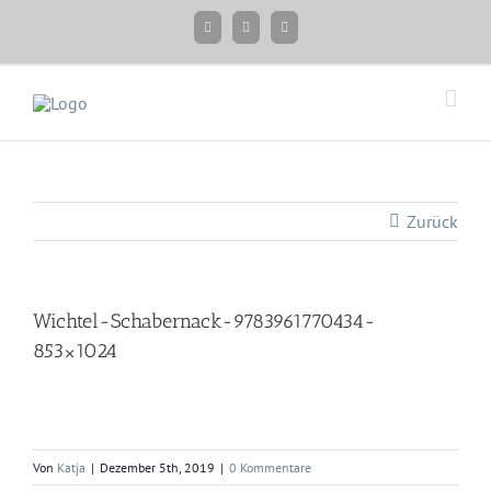
Zum
Facebook
Instagram
Twitter
Inhalt
springen
Zurück
Wichtel-Schabernack-9783961770434-
853×1024
Von
Katja
|
Dezember 5th, 2019
|
0 Kommentare