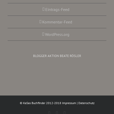
Eintrags-Feed
Kommentar-Feed
WordPress.org
BLOGGER AKTION BEATE RÖSLER
© KaSas Buchfinder 2012-2018
Impressum
|
Datenschutz
Facebook
Instagram
Twitter