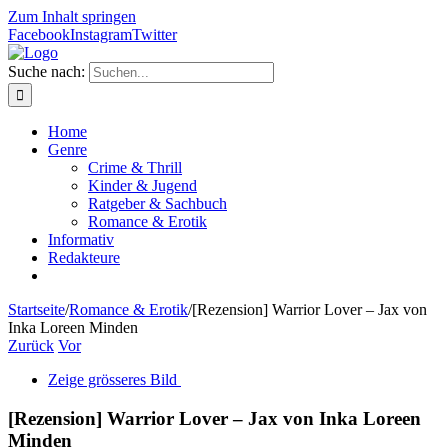
Zum Inhalt springen
Facebook
Instagram
Twitter
Suche nach:
Home
Genre
Crime & Thrill
Kinder & Jugend
Ratgeber & Sachbuch
Romance & Erotik
Informativ
Redakteure
Startseite
/
Romance & Erotik
/
[Rezension] Warrior Lover – Jax von
Inka Loreen Minden
Zurück
Vor
Zeige grösseres Bild
[Rezension] Warrior Lover – Jax von Inka Loreen
Minden