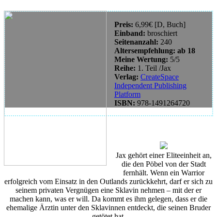
Preis:
6,99€ [D, Buch]
Einband:
broschiert
Seitenanzahl:
240
Altersempfehlung: ab 18
Meine Wertung:
5/5
Reihe:
1. Teil /Jax
Verlag:
CreateSpace
Independent Publishing
Platform
ISBN
:
978-1491264720
Jax gehört einer Eliteeinheit an,
die den Pöbel von der Stadt
fernhält. Wenn ein Warrior
erfolgreich vom Einsatz in den Outlands zurückkehrt, darf er sich zu
seinem privaten Vergnügen eine Sklavin nehmen – mit der er
machen kann, was er will. Da kommt es ihm gelegen, dass er die
ehemalige Ärztin unter den Sklavinnen entdeckt, die seinen Bruder
getötet hat.