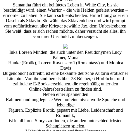
Samantha führt ein behütetes Leben in White City, bis sie
beschuldigt wird, einen Warrior – die wie Helden gefeiert werden –
ermordet zu haben. Sie kann sich entscheiden: Hinrichtung oder ein
Dasein als Sklavin. Sie wählt das Sklavenleben und wird prompt
vom gefährlichsten aller Krieger gewählt: Jax, dem Unbesiegbaren.
Sie weiß, dass er sich rächen möchte, daher versucht sie alles, ihn
von ihrer Unschuld zu überzeugen.
Inka Loreen Minden, die auch unter den Pseudonymen Lucy
Palmer, Mona
Hanke (Erotik), Loreen Ravenscroft (Romantasy) und Monica
Davis
(Jugendbuch) schreibt, ist eine bekannte deutsche Autorin erotischer
Literatur. Von ihr sind bereits über 28 Bücher, 6 Hörbücher und
zahlreiche E-Books erschienen, die regelmäßig unter den
Online-Jahresbestsellern zu finden sind.
Neben einer spannenden
Rahmenhandlung legt sie Wert auf eine niveauvolle Sprache und
lebendige
Figuren. Explizite Erotik, gepaart mit Liebe, Leidenschaft und
Romantik,
ist in all ihren Storys zu finden, die an den unterschiedlichsten
Schauplätzen spielen.