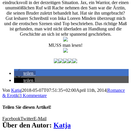
eindrucksvoll in der derzeitigen Situation. Jax, ein Warrior, der einen
unumstößlichen Ruf will Rache nehmen den Sam war die Ärztin,
die seinen Bruder zuletzt behandelt hat. Hat sie ihn umgebracht?
Gut lesbarer Schreibstil von Inka Loreen Minden überzeugt mich
und die erotischen Szenen sind Top beschrieben. Das richtige Maß
ist gefunden, man wird nicht überladen an Handlung und die
Geschichte an sich ist sehr spannend geschrieben.
MUSS man lesen!
teilen
teilen
Von
Katja
|
2018-05-07T07:51:35+02:00
April 11th, 2014
|
Romance
& Erotik
|
3 Kommentare
Teilen Sie diesen Artikel!
Facebook
Twitter
E-Mail
Über den Autor:
Katja