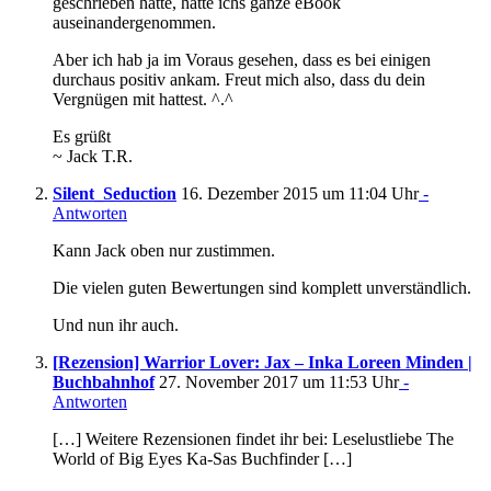
geschrieben hätte, hätte ichs ganze eBook
auseinandergenommen.
Aber ich hab ja im Voraus gesehen, dass es bei einigen
durchaus positiv ankam. Freut mich also, dass du dein
Vergnügen mit hattest. ^.^
Es grüßt
~ Jack T.R.
Silent_Seduction
16. Dezember 2015 um 11:04 Uhr
-
Antworten
Kann Jack oben nur zustimmen.
Die vielen guten Bewertungen sind komplett unverständlich.
Und nun ihr auch.
[Rezension] Warrior Lover: Jax – Inka Loreen Minden |
Buchbahnhof
27. November 2017 um 11:53 Uhr
-
Antworten
[…] Weitere Rezensionen findet ihr bei: Leselustliebe The
World of Big Eyes Ka-Sas Buchfinder […]