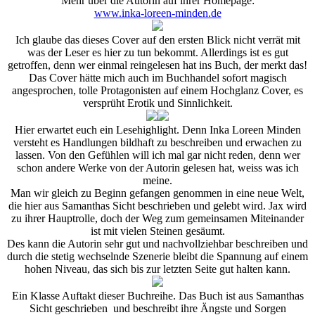
Mehr über die Autorin auf ihrer Homepage:
www.inka-loreen-minden.de
Ich glaube das dieses Cover auf den ersten Blick nicht verrät mit
was der Leser es hier zu tun bekommt. Allerdings ist es gut
getroffen, denn wer einmal reingelesen hat ins Buch, der merkt das!
Das Cover hätte mich auch im Buchhandel sofort magisch
angesprochen, tolle Protagonisten auf einem Hochglanz Cover, es
versprüht Erotik und Sinnlichkeit.
Hier erwartet euch ein Lesehighlight. Denn Inka Loreen Minden
versteht es Handlungen bildhaft zu beschreiben und erwachen zu
lassen. Von den Gefühlen will ich mal gar nicht reden, denn wer
schon andere Werke von der Autorin gelesen hat, weiss was ich
meine.
Man wir gleich zu Beginn gefangen genommen in eine neue Welt,
die hier aus Samanthas Sicht beschrieben und gelebt wird. Jax wird
zu ihrer Hauptrolle, doch der Weg zum gemeinsamen Miteinander
ist mit vielen Steinen gesäumt.
Des kann die Autorin sehr gut und nachvollziehbar beschreiben und
durch die stetig wechselnde Szenerie bleibt die Spannung auf einem
hohen Niveau, das sich bis zur letzten Seite gut halten kann.
Ein Klasse Auftakt dieser Buchreihe. Das Buch ist aus Samanthas
Sicht geschrieben und beschreibt ihre Ängste und Sorgen