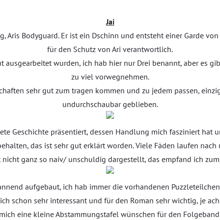
Jai
ig, Aris Bodyguard. Er ist ein Dschinn und entsteht einer Garde v
für den Schutz von Ari verantwortlich.
ut ausgearbeitet wurden, ich hab hier nur Drei benannt, aber es gi
zu viel vorwegnehmen.
nschaften sehr gut zum tragen kommen und zu jedem passen, einzi
undurchschaubar geblieben.
te Geschichte präsentiert, dessen Handlung mich fasziniert hat un
ehalten, das ist sehr gut erklärt worden. Viele Fäden laufen nac
cht nicht ganz so naiv/ unschuldig dargestellt, das empfand ich zu
annend aufgebaut, ich hab immer die vorhandenen Puzzleteilche
ch schon sehr interessant und für den Roman sehr wichtig, je ach
mich eine kleine Abstammungstafel wünschen für den Folgeband