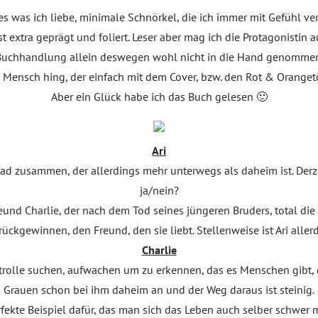
alles was ich liebe, minimale Schnörkel, die ich immer mit Gefüh
ist extra geprägt und foliert. Leser aber mag ich die Protagonistin 
Buchhandlung allein deswegen wohl nicht in die Hand genommen
Mensch hing, der einfach mit dem Cover, bzw. den Rot & Orangetö
Aber ein Glück habe ich das Buch gelesen 🙂
Ari
m Dad zusammen, der allerdings mehr unterwegs als daheim ist. Derz
ja/nein?
reund Charlie, der nach dem Tod seines jüngeren Bruders, total die 
rückgewinnen, den Freund, den sie liebt. Stellenweise ist Ari aller
Charlie
trolle suchen, aufwachen um zu erkennen, das es Menschen gibt, 
Grauen schon bei ihm daheim an und der Weg daraus ist steinig.
erfekte Beispiel dafür, das man sich das Leben auch selber schwer