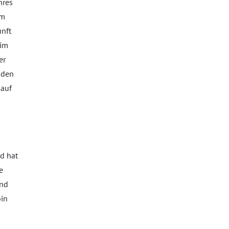
hres
em
unft
 im
er
 den
 auf
d hat
e
und
bin