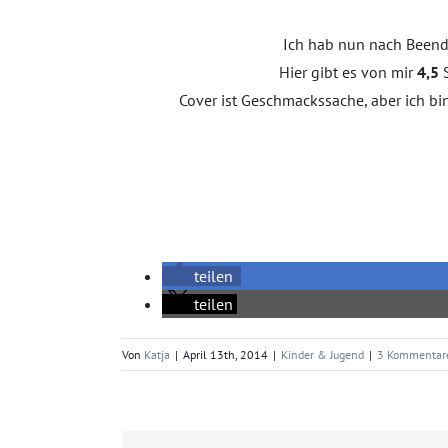
Ich hab nun nach Beende
Hier gibt es von mir
4,5
Cover ist Geschmackssache, aber ich bi
teilen
teilen
Von
Katja
|
April 13th, 2014
|
Kinder & Jugend
|
3 Kommentar