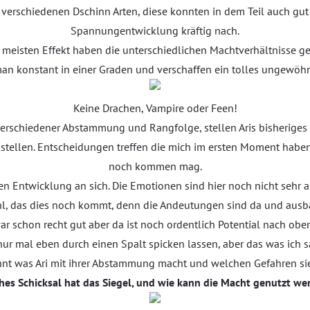
e verschiedenen Dschinn Arten, diese konnten in dem Teil auch gu
Spannungentwicklung kräftig nach.
 meisten Effekt haben die unterschiedlichen Machtverhältnisse ge
an konstant in einer Graden und verschaffen ein tolles ungewöhn
Keine Drachen, Vampire oder Feen!
 verschiedener Abstammung und Rangfolge, stellen Aris bisherige
l stellen. Entscheidungen treffen die mich im ersten Moment habe
noch kommen mag.
ren Entwicklung an sich. Die Emotionen sind hier noch nicht sehr 
l, das dies noch kommt, denn die Andeutungen sind da und ausb
r schon recht gut aber da ist noch ordentlich Potential nach oben
ur mal eben durch einen Spalt spicken lassen, aber das was ich sa
nt was Ari mit ihrer Abstammung macht und welchen Gefahren sie
hes Schicksal hat das Siegel, und wie kann die Macht genutzt we