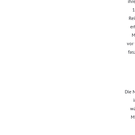
ihr
1
Rei
er
M
vor
fas
Die 
wä
My