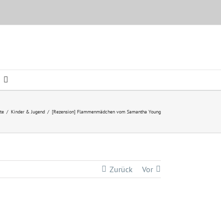
ite
/
Kinder & Jugend
/
[Rezension] Flammenmädchen vom Samantha Young
Zurück
Vor