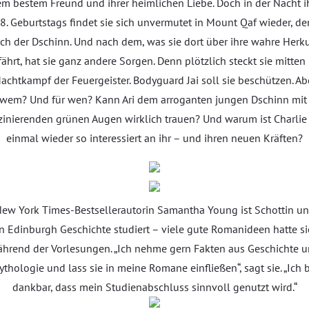
em bestem Freund und ihrer heimlichen Liebe. Doch in der Nacht i
8. Geburtstags findet sie sich unvermutet in Mount Qaf wieder, d
ch der Dschinn. Und nach dem, was sie dort über ihre wahre Herk
fährt, hat sie ganz andere Sorgen. Denn plötzlich steckt sie mitten
achtkampf der Feuergeister. Bodyguard Jai soll sie beschützen. Ab
 wem? Und für wen? Kann Ari dem arroganten jungen Dschinn mit
zinierenden grünen Augen wirklich trauen? Und warum ist Charlie
einmal wieder so interessiert an ihr – und ihren neuen Kräften?
New York Times-Bestsellerautorin Samantha Young ist Schottin un
in Edinburgh Geschichte studiert – viele gute Romanideen hatte si
hrend der Vorlesungen. „Ich nehme gern Fakten aus Geschichte 
thologie und lass sie in meine Romane einfließen“, sagt sie. „Ich 
dankbar, dass mein Studienabschluss sinnvoll genutzt wird.“