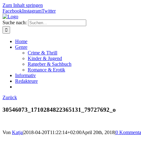
Zum Inhalt springen
Facebook
Instagram
Twitter
Suche nach:
Home
Genre
Crime & Thrill
Kinder & Jugend
Ratgeber & Sachbuch
Romance & Erotik
Informativ
Redakteure
Zurück
30546073_1710284822365131_79727692_o
Von
Katja
|
2018-04-20T11:22:14+02:00
April 20th, 2018
|
0 Kommenta