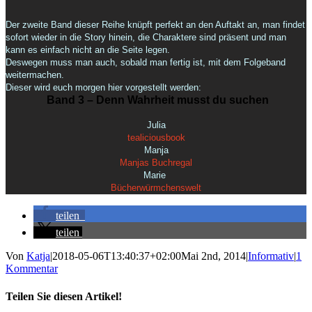
Der zweite Band dieser Reihe knüpft perfekt an den Auftakt an, man findet
sofort wieder in die Story hinein, die Charaktere sind präsent und man
kann es einfach nicht an die Seite legen.
Deswegen muss man auch, sobald man fertig ist, mit dem Folgeband
weitermachen.
Dieser wird euch morgen hier vorgestellt werden:
Band 3 – Denn Wahrheit musst du suchen
Julia
tealiciousbook
Manja
Manjas Buchregal
Marie
Bücherwürmchenswelt
teilen
teilen
Von
Katja
|
2018-05-06T13:40:37+02:00
Mai 2nd, 2014
|
Informativ
|
1
Kommentar
Teilen Sie diesen Artikel!