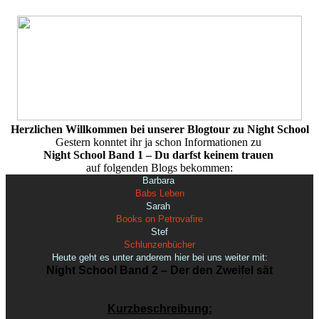
Herzlichen Willkommen bei unserer Blogtour zu Night School
Gestern konntet ihr ja schon Informationen zu
Night School Band 1 – Du darfst keinem trauen
auf folgenden Blogs bekommen:
Barbara
Babs Leben
Sarah
Books on Petrovafire
Stef
Schlunzenbücher
Heute geht es unter anderem hier bei uns weiter mit:
Night School
Band 2 – Der den Zweifel sät
Kurzbeschreibung: