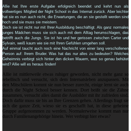
Allie hat Ihre erste Aufgabe erfolgreich beendet und kehrt nun als
vollwertiges Mitglied der Night School in das Internat zurück. Aber leichter
hat sie es nun auch nicht, die Erwartungen, die an sie gestellt werden sind
hoch und sie muss sie meistern.
Doch sie ist nicht nur mit Ihrer Ausbildung beschäftigt. Als ganz normales
junges Mädchen muss sie sich auch mit dem Alltag herumschlagen, das
betrifft auch die Jungs. Sie ist hin und her gerissen zwischen Carter und
Sylvain, weiß kaum wie sie mit Ihren Gefühlen umgehen soll.
Auf einmal taucht auch noch eine Nachricht von einer lang verschollenen
Person auf: Ihrem Bruder. Was hat das nur alles zu bedeuten? Welches
Geheimnis verbirgt sich hinter den dicken Mauern, was so genau behütet
wird? Allie will es heraus finden!
Allie ist mittlerweile etwas ruhiger geworden, nicht mehr ganz so
rebellisch und versucht, sich dem Internatsleben anzupassen. Mit
den Mitschülern kommt sie nun besser zurecht, einige lernt sie auch
durch die Night School besser kennen. Dort beißt sie die Zähne
zusammen, versucht alles damit die Ausbilder mit ihr zufrieden sind.
Doch dafür muss sie bis an Ihre Grenzen gehen. Allerdings fragt sie
sich die ganze Zeit, wieso sie es geschafft hat, in diese geheime
Gruppe aufgenommen zu werden. Normalerweise kommt man nur
durch Familienangehörige hinein. Wer verbirgt hier etwas?