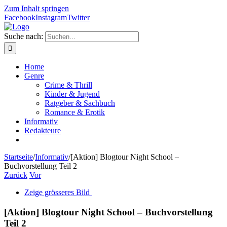
Zum Inhalt springen
Facebook
Instagram
Twitter
Suche nach:
Home
Genre
Crime & Thrill
Kinder & Jugend
Ratgeber & Sachbuch
Romance & Erotik
Informativ
Redakteure
Startseite
/
Informativ
/
[Aktion] Blogtour Night School –
Buchvorstellung Teil 2
Zurück
Vor
Zeige grösseres Bild
[Aktion] Blogtour Night School – Buchvorstellung
Teil 2