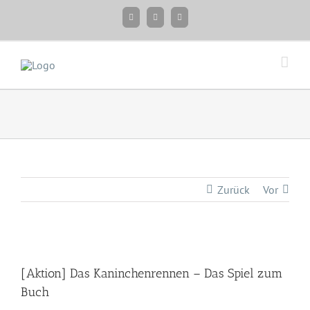
Zum
Facebook
Instagram
Twitter
Inhalt
springen
Zurück
Vor
Zeige
grösseres
[Aktion] Das Kaninchenrennen – Das Spiel zum
Bild
Buch