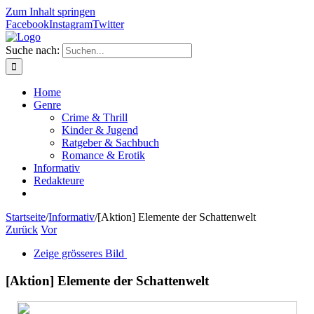
Zum Inhalt springen
Facebook
Instagram
Twitter
Suche nach:
Home
Genre
Crime & Thrill
Kinder & Jugend
Ratgeber & Sachbuch
Romance & Erotik
Informativ
Redakteure
Startseite
/
Informativ
/
[Aktion] Elemente der Schattenwelt
Zurück
Vor
Zeige grösseres Bild
[Aktion] Elemente der Schattenwelt