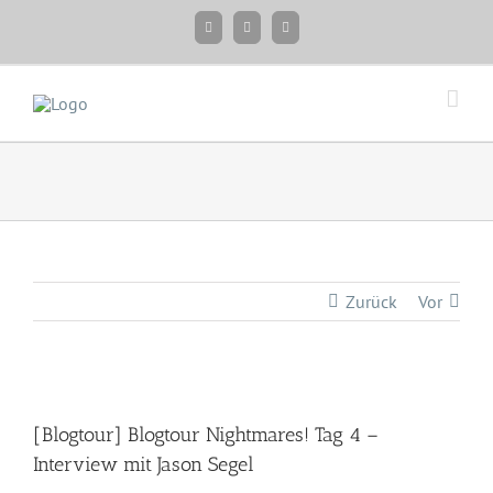
Zum
Facebook
Instagram
Twitter
Inhalt
springen
Zurück
Vor
Zeige
grösseres
[Blogtour] Blogtour Nightmares! Tag 4 –
Bild
Interview mit Jason Segel