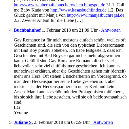
http://www.zauberhaftebuecherwelten.blogspot.de
31.1. Call
me Baby Katja von
http://www.kasasbuchfinder.de
1.2. Das
Glück gehört mir Manja von
http://www.manjasbuchregal.de
2.2. Zweiter Anlauf für die Liebe […]
Buchbahnhof
1. Februar 2018 um 21:09 Uhr
- Antworten
Gay Romance ist für mich meistens einfach schön, weil es oft
Geschichten sind, die sich von den typischen Liebesromanen
mit Bad Boy positiv abheben. Ich habe festgestellt, dass ich
Geschichten mit Bad Boys so gar nichts mehr abgewinnen
kann. Gefühlt sind Gay Romance Romane oft sehr viel
liebevoller, sehr viel einfühlsamer geschrieben. Ich kann es
nur schwer erklären, aber die Geschichten gehen mir (derzeit)
mehr ans Herz. Oft stehen Unsicherheiten im Vordergrund, ob
man dem Herzenspartner seine Liebe gestehen soll, aber
meistens ist der Herzenspartner ein netter Kerl und kein
Arsch. Man kann so schön mit den Protagonisten mitfiebern,
bis sie sich ihre Liebe gestehen, weil sie oft beide sympathisch
sind.
LG
Yvonne
Juliane S.
2. Februar 2018 um 07:59 Uhr
- Antworten