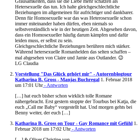
Grausamkeiten, dass sie die Liebe mehr schätzen als
Hetersexuelle das tun. Ich halte gleichgeschlechtliche
Beziehungen im allgemeinen für aufrichtiger und dankbarer.
Denn für Homosexuelle war das was Heterosexuelle schon
immer miteinander haben dürfen, eben niemals so
selbstverständlich wie in der heutigen Zeit. Abgesehen davon,
dass ein Homosexueller häufig darum kämpfen und dafür
leiden muss, er selbst zu sein.
Gleichgeschlechtliche Beziehungen berühren mich stärker.
Während hetersexuelle Romanhelden das selten schaffen –
mal abgesehen von Claire und Jamie aus Outlander. 😉
LG Claudia
Vorstellung "Das Glück gehört mir" - Autorenblogtour
Katharina B. Gross - Manjas Buchregal
1. Februar 2018
um 17:01 Uhr
- Antworten
[…] hat euch bisher schon wirklich tolle Romane
nähergebracht. Erst gestern stoppte der Tourbus bei Katja, die
euch „Call me Baby“ vorgestellt hat. Und morgen gehts bei
Benny weiter, der euch […]
Katharina B. Gross on Tour - Gay Romance mit Gefühl
1.
Februar 2018 um 17:02 Uhr
- Antworten
[…] & Oliver Christine von