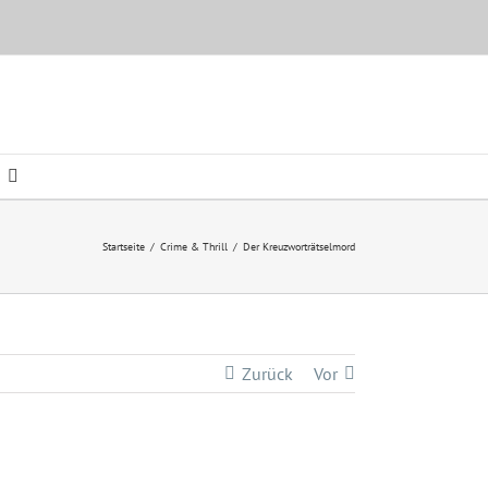
Startseite
/
Crime & Thrill
/
Der Kreuzworträtselmord
Zurück
Vor