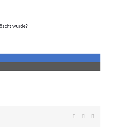
löscht wurde?
Facebook
Twitter
E-
Mail