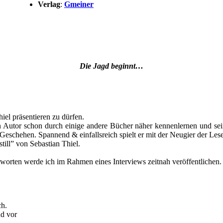
Verlag
:
Gmeiner
Die Jagd beginnt…
el präsentieren zu dürfen.
den Autor schon durch einige andere Bücher näher kennenlernen und se
chehen. Spannend & einfallsreich spielt er mit der Neugier der Leser 
ill” von Sebastian Thiel.
worten werde ich im Rahmen eines Interviews zeitnah veröffentlichen.
ch.
nd vor