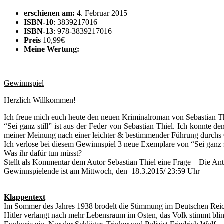
erschienen am:
4. Februar 2015
ISBN-10
: 3839217016
ISBN-13
: 978-3839217016
Preis
10,99€
Meine Wertung:
Gewinnspiel
Herzlich Willkommen!
Ich freue mich euch heute den neuen Kriminalroman von Sebastian Thi
“Sei ganz still” ist aus der Feder von Sebastian Thiel. Ich konnte 
meiner Meinung nach einer leichter & bestimmender Führung durchs Ges
Ich verlose bei diesem Gewinnspiel 3 neue Exemplare von “Sei ganz st
Was ihr dafür tun müsst?
Stellt als Kommentar dem Autor Sebastian Thiel eine Frage – Die Ant
Gewinnspielende ist am Mittwoch, den 18.3.2015/ 23:59 Uhr
Klappentext
Im Sommer des Jahres 1938 brodelt die Stimmung im Deutschen Rei
Hitler verlangt nach mehr Lebensraum im Osten, das Volk stimmt bli