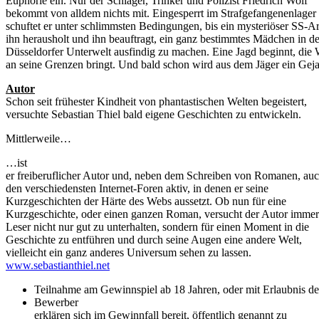
Euphorie ein. Nur der Schläger, Trinker und Polizist Friedrich Wolf
bekommt von alldem nichts mit. Eingesperrt im Strafgefangenenlager
schuftet er unter schlimmsten Bedingungen, bis ein mysteriöser SS-Ar
ihn herausholt und ihn beauftragt, ein ganz bestimmtes Mädchen in de
Düsseldorfer Unterwelt ausfindig zu machen. Eine Jagd beginnt, die 
an seine Grenzen bringt. Und bald schon wird aus dem Jäger ein Gej
Autor
Schon seit frühester Kindheit von phantastischen Welten begeistert,
versuchte Sebastian Thiel bald eigene Geschichten zu entwickeln.
Mittlerweile…
…ist
er freiberuflicher Autor und, neben dem Schreiben von Romanen, auc
den verschiedensten Internet-Foren aktiv, in denen er seine
Kurzgeschichten der Härte des Webs aussetzt. Ob nun für eine
Kurzgeschichte, oder einen ganzen Roman, versucht der Autor immer
Leser nicht nur gut zu unterhalten, sondern für einen Moment in die
Geschichte zu entführen und durch seine Augen eine andere Welt,
vielleicht ein ganz anderes Universum sehen zu lassen.
www.sebastianthiel.net
Teilnahme am Gewinnspiel ab 18 Jahren, oder mit Erlaubnis de
Bewerber
erklären sich im Gewinnfall bereit, öffentlich genannt zu