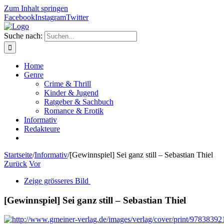
Zum Inhalt springen
Facebook
Instagram
Twitter
Suche nach:
Home
Genre
Crime & Thrill
Kinder & Jugend
Ratgeber & Sachbuch
Romance & Erotik
Informativ
Redakteure
Startseite
/
Informativ
/
[Gewinnspiel] Sei ganz still – Sebastian Thiel
Zurück
Vor
Zeige grösseres Bild
[Gewinnspiel] Sei ganz still – Sebastian Thiel