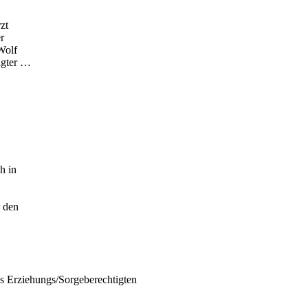
zt
r
Wolf
agter …
h in
 den
s Erziehungs/Sorgeberechtigten