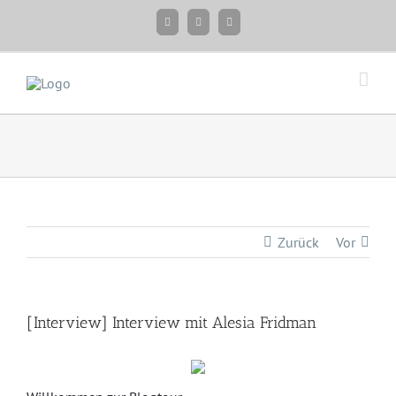
Zum
Facebook
Instagram
Twitter
Inhalt
springen
Zurück
Vor
[Interview] Interview mit Alesia Fridman