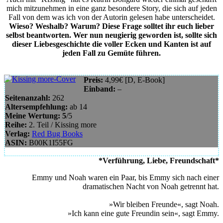
mich mitzunehmen in eine ganz besondere Story, die sich auf jeden
Fall von dem was ich von der Autorin gelesen habe unterscheidet.
Wieso? Weshalb? Warum? Diese Frage solltet ihr euch lieber
selbst beantworten. Wer nun neugierig geworden ist, sollte sich
dieser Liebesgeschichte die voller Ecken und Kanten ist auf
jeden Fall zu Gemüte führen.
Preis:
4,99€ [D, E-Book]
Einband:
–
Seitenanzahl:
262
Altersempfehlung:
ab 14
Meine Wertung: 5
/5
Reihe:
2. Teil / Kissing more
Verlag:
Red Bug Books
ASIN
:
B00K1I55FG
*Verführung, Liebe, Freundschaft*
Emmy und Noah waren ein Paar, bis Emmy sich nach einer
dramatischen Nacht von Noah getrennt hat.
»Wir bleiben Freunde«, sagt Noah.
»Ich kann eine gute Freundin sein«, sagt Emmy.