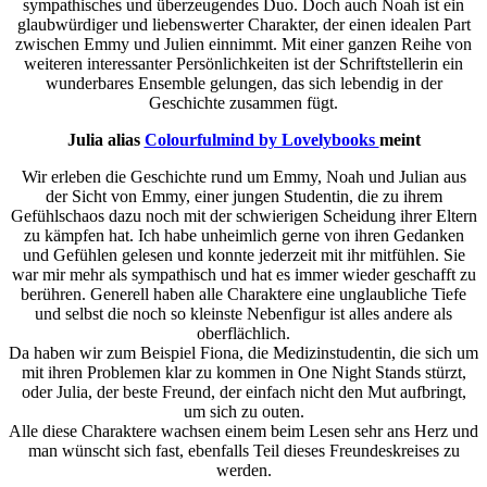
sympathisches und überzeugendes Duo. Doch auch Noah ist ein
glaubwürdiger und liebenswerter Charakter, der einen idealen Part
zwischen Emmy und Julien einnimmt. Mit einer ganzen Reihe von
weiteren interessanter Persönlichkeiten ist der Schriftstellerin ein
wunderbares Ensemble gelungen, das sich lebendig in der
Geschichte zusammen fügt.
Julia alias
Colourfulmind by Lovelybooks
meint
Wir erleben die Geschichte rund um Emmy, Noah und Julian aus
der Sicht von Emmy, einer jungen Studentin, die zu ihrem
Gefühlschaos dazu noch mit der schwierigen Scheidung ihrer Eltern
zu kämpfen hat. Ich habe unheimlich gerne von ihren Gedanken
und Gefühlen gelesen und konnte jederzeit mit ihr mitfühlen. Sie
war mir mehr als sympathisch und hat es immer wieder geschafft zu
berühren. Generell haben alle Charaktere eine unglaubliche Tiefe
und selbst die noch so kleinste Nebenfigur ist alles andere als
oberflächlich.
Da haben wir zum Beispiel Fiona, die Medizinstudentin, die sich um
mit ihren Problemen klar zu kommen in One Night Stands stürzt,
oder Julia, der beste Freund, der einfach nicht den Mut aufbringt,
um sich zu outen.
Alle diese Charaktere wachsen einem beim Lesen sehr ans Herz und
man wünscht sich fast, ebenfalls Teil dieses Freundeskreises zu
werden.