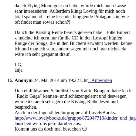
da ich Flying Moon gelesen habe, würde mich auch Lasse
sehr interessieren. Außerdem klingt Loving für mich noch
total spannend – eine lesende, bloggende Protagonistin, wie
oft findet man sowas schon?!
Da ich die Kissing-Reihe bereits gelesen habe – tolle Büber!
-, möchte ich gern nur für die CD in den Lostopf hüpfen.
Einige der Songs, die in den Büchern erwähnt werden, kenne
ich und mag ich sehr, andere sagen mir noch gar nichts, da
wäre ich sehr gespannt drauf.
LG,
anja
Anonym
24. Mai 2014 um 19:22 Uhr
- Antworten
Den einfühlsamen Schreibstil von Katrin Bongard habe ich in
"Radio Gaga" kennen- und schätzengelernt und deswegen
würde ich auch sehr gern die Kissing-Reihe lesen und
besprechen.
Auch in der Jugendliteraturgruppe auf LovelyBooks:
http://www.lovelybooks.de/gruppe/872047710/kinder_und_jugen
tauschen wir uns gern darüber aus.
Kommt uns da doch mal besuchen 🙂