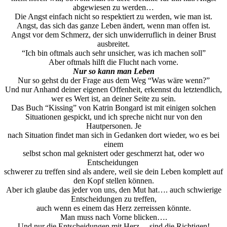
abgewiesen zu werden…
Die Angst einfach nicht so respektiert zu werden, wie man ist.
Angst, das sich das ganze Leben ändert, wenn man offen ist.
Angst vor dem Schmerz, der sich unwiderruflich in deiner Brust
ausbreitet.
“Ich bin oftmals auch sehr unsicher, was ich machen soll”
Aber oftmals hilft die Flucht nach vorne.
Nur so kann man Leben
Nur so gehst du der Frage aus dem Weg “Was wäre wenn?”
Und nur Anhand deiner eigenen Offenheit, erkennst du letztendlich,
wer es Wert ist, an deiner Seite zu sein.
Das Buch “Kissing” von Katrin Bongard ist mit einigen solchen
Situationen gespickt, und ich spreche nicht nur von den
Hautpersonen. Je
nach Situation findet man sich in Gedanken dort wieder, wo es bei
einem
selbst schon mal geknistert oder geschmerzt hat, oder wo
Entscheidungen
schwerer zu treffen sind als andere, weil sie dein Leben komplett auf
den Kopf stellen können.
Aber ich glaube das jeder von uns, den Mut hat…. auch schwierige
Entscheidungen zu treffen,
auch wenn es einem das Herz zerreissen könnte.
Man muss nach Vorne blicken….
Und nur die Entscheidungen mit Herz… sind die Richtigen!