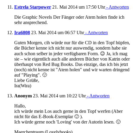
Estrela Starpower
21. Mai 2014 um 17:50 Uhr
- Antworten
Die Graphic Novels Der Fänger oder Atem holen finde ich
sehr ansprechend.
Ira6808
23. Mai 2014 um 06:57 Uhr
- Antworten
Guten Morgen, cih würde nur für die CD in den Topf hüpfen,
die Bücher kenne ich nicht nur auswendig, sondern habe sie
auch schon selber in jeder verfügbaren Form. 😉 Ja, ich mag
sie – wie eigentlich auch alle anderen Bücher von Katrin oder
überhaupt von Red Bug Books. Das einzige, das ich bis jetzt
(noch) nicht kenne ist "Atem holen" und wir warten dringend
auf "Playing". 🙂
Liebe Grüße,
Ira(Wira)
Anonym
23. Mai 2014 um 10:22 Uhr
- Antworten
Hallo,
ich würde mein Los auch gerne in den Topf werfen (Aber
nicht für das E-Book-Exemplar 🙂 ).
Ich würde gerne noch 'Loving' von der Autorin lesen. 🙂
Maerchentraum (Lovelybooks)