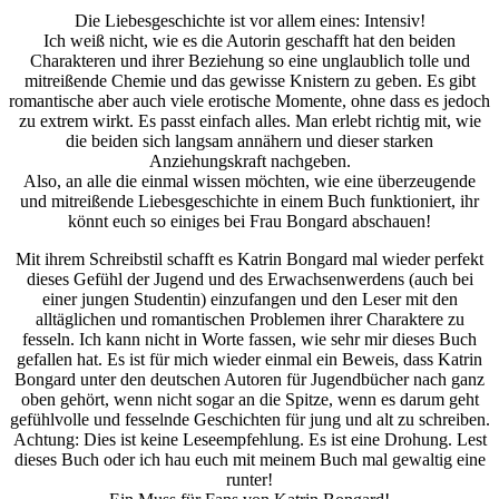
Die Liebesgeschichte ist vor allem eines: Intensiv!
Ich weiß nicht, wie es die Autorin geschafft hat den beiden
Charakteren und ihrer Beziehung so eine unglaublich tolle und
mitreißende Chemie und das gewisse Knistern zu geben. Es gibt
romantische aber auch viele erotische Momente, ohne dass es jedoch
zu extrem wirkt. Es passt einfach alles. Man erlebt richtig mit, wie
die beiden sich langsam annähern und dieser starken
Anziehungskraft nachgeben.
Also, an alle die einmal wissen möchten, wie eine überzeugende
und mitreißende Liebesgeschichte in einem Buch funktioniert, ihr
könnt euch so einiges bei Frau Bongard abschauen!
Mit ihrem Schreibstil schafft es Katrin Bongard mal wieder perfekt
dieses Gefühl der Jugend und des Erwachsenwerdens (auch bei
einer jungen Studentin) einzufangen und den Leser mit den
alltäglichen und romantischen Problemen ihrer Charaktere zu
fesseln. Ich kann nicht in Worte fassen, wie sehr mir dieses Buch
gefallen hat. Es ist für mich wieder einmal ein Beweis, dass Katrin
Bongard unter den deutschen Autoren für Jugendbücher nach ganz
oben gehört, wenn nicht sogar an die Spitze, wenn es darum geht
gefühlvolle und fesselnde Geschichten für jung und alt zu schreiben.
Achtung: Dies ist keine Leseempfehlung. Es ist eine Drohung. Lest
dieses Buch oder ich hau euch mit meinem Buch mal gewaltig eine
runter!