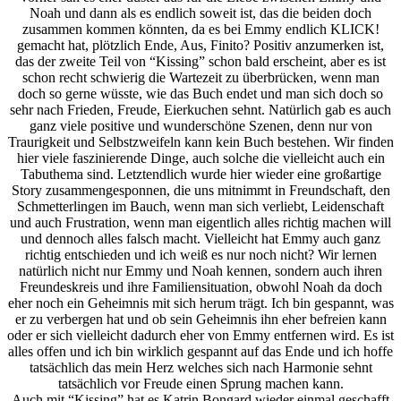
Noah und dann als es endlich soweit ist, das die beiden doch
zusammen kommen könnten, da es bei Emmy endlich KLICK!
gemacht hat, plötzlich Ende, Aus, Finito? Positiv anzumerken ist,
das der zweite Teil von “Kissing” schon bald erscheint, aber es ist
schon recht schwierig die Wartezeit zu überbrücken, wenn man
doch so gerne wüsste, wie das Buch endet und man sich doch so
sehr nach Frieden, Freude, Eierkuchen sehnt. Natürlich gab es auch
ganz viele positive und wunderschöne Szenen, denn nur von
Traurigkeit und Selbstzweifeln kann kein Buch bestehen. Wir finden
hier viele faszinierende Dinge, auch solche die vielleicht auch ein
Tabuthema sind. Letztendlich wurde hier wieder eine großartige
Story zusammengesponnen, die uns mitnimmt in Freundschaft, den
Schmetterlingen im Bauch, wenn man sich verliebt, Leidenschaft
und auch Frustration, wenn man eigentlich alles richtig machen will
und dennoch alles falsch macht. Vielleicht hat Emmy auch ganz
richtig entschieden und ich weiß es nur noch nicht? Wir lernen
natürlich nicht nur Emmy und Noah kennen, sondern auch ihren
Freundeskreis und ihre Familiensituation, obwohl Noah da doch
eher noch ein Geheimnis mit sich herum trägt. Ich bin gespannt, was
er zu verbergen hat und ob sein Geheimnis ihn eher befreien kann
oder er sich vielleicht dadurch eher von Emmy entfernen wird. Es ist
alles offen und ich bin wirklich gespannt auf das Ende und ich hoffe
tatsächlich das mein Herz welches sich nach Harmonie sehnt
tatsächlich vor Freude einen Sprung machen kann.
Auch mit “Kissing” hat es Katrin Bongard wieder einmal geschafft