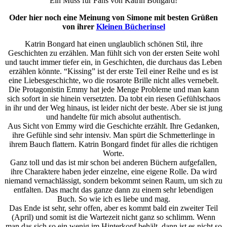
Ein Muss für Fans von Katrin Bongard!
Oder hier noch eine Meinung von Simone mit besten Grüßen
von ihrer
Kleinen Bücherinsel
Katrin Bongard hat einen unglaublich schönen Stil, ihre
Geschichten zu erzählen. Man fühlt sich von der ersten Seite wohl
und taucht immer tiefer ein, in Geschichten, die durchaus das Leben
erzählen könnte. “Kissing” ist der erste Teil einer Reihe und es ist
eine Liebesgeschichte, wo die rosarote Brille nicht alles vernebelt.
Die Protagonistin Emmy hat jede Menge Probleme und man kann
sich sofort in sie hinein versetzten. Da tobt ein riesen Gefühlschaos
in ihr und der Weg hinaus, ist leider nicht der beste. Aber sie ist jung
und handelte für mich absolut authentisch.
Aus Sicht von Emmy wird die Geschichte erzählt. Ihre Gedanken,
ihre Gefühle sind sehr intensiv. Man spürt die Schmetterlinge in
ihrem Bauch flattern. Katrin Bongard findet für alles die richtigen
Worte.
Ganz toll und das ist mir schon bei anderen Büchern aufgefallen,
ihre Charaktere haben jeder einzelne, eine eigene Rolle. Da wird
niemand vernachlässigt, sondern bekommt seinen Raum, um sich zu
entfalten. Das macht das ganze dann zu einem sehr lebendigen
Buch. So wie ich es liebe und mag.
Das Ende ist sehr, sehr offen, aber es kommt bald ein zweiter Teil
(April) und somit ist die Wartezeit nicht ganz so schlimm. Wenn
man das sich so ein wenig im Hinterkopf behält, dann ist es nicht so