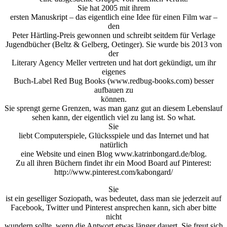
Sie hat 2005 mit ihrem
ersten Manuskript – das eigentlich eine Idee für einen Film war –
den
Peter Härtling-Preis gewonnen und schreibt seitdem für Verlage
Jugendbücher (Beltz & Gelberg, Oetinger). Sie wurde bis 2013 von
der
Literary Agency Meller vertreten und hat dort gekündigt, um ihr
eigenes
Buch-Label Red Bug Books (www.redbug-books.com) besser
aufbauen zu
können.
Sie sprengt gerne Grenzen, was man ganz gut an diesem Lebenslauf
sehen kann, der eigentlich viel zu lang ist. So what.
Sie
liebt Computerspiele, Glücksspiele und das Internet und hat
natürlich
eine Website und einen Blog www.katrinbongard.de/blog.
Zu all ihren Büchern findet ihr ein Mood Board auf Pinterest:
http://www.pinterest.com/kabongard/
Sie
ist ein geselliger Soziopath, was bedeutet, dass man sie jederzeit auf
Facebook, Twitter und Pinterest ansprechen kann, sich aber bitte
nicht
wundern sollte, wenn die Antwort etwas länger dauert. Sie freut sich