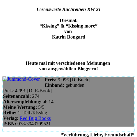
Lesenswerte Buchreihen KW 21
Diesmal:
“Kissing” & “Kissing more”
von
Katrin Bongard
Heute mal mit verschiedenen Meinungen
von ausgewählten Bloggern!
Preis:
9.99€ [D, Buch]
Einband:
gebunden
Preis: 4,99€ [D, E-Book]
Seitenanzahl:
274
Altersempfehlung:
ab 14
Meine Wertung: 5
/5
Reihe:
1. Teil /Kissing
Verlag:
Red Bug Books
ISBN
:
978-3943799521
*Verführung, Liebe, Freundschaft*