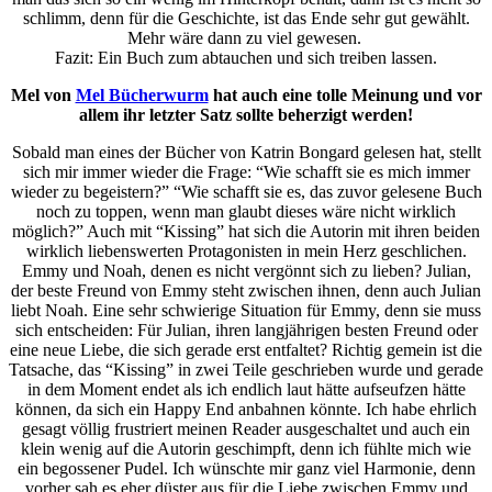
schlimm, denn für die Geschichte, ist das Ende sehr gut gewählt.
Mehr wäre dann zu viel gewesen.
Fazit: Ein Buch zum abtauchen und sich treiben lassen.
Mel von
Mel Bücherwurm
hat auch eine tolle Meinung und vor
allem ihr letzter Satz sollte beherzigt werden!
Sobald man eines der Bücher von Katrin Bongard gelesen hat, stellt
sich mir immer wieder die Frage: “Wie schafft sie es mich immer
wieder zu begeistern?” “Wie schafft sie es, das zuvor gelesene Buch
noch zu toppen, wenn man glaubt dieses wäre nicht wirklich
möglich?” Auch mit “Kissing” hat sich die Autorin mit ihren beiden
wirklich liebenswerten Protagonisten in mein Herz geschlichen.
Emmy und Noah, denen es nicht vergönnt sich zu lieben? Julian,
der beste Freund von Emmy steht zwischen ihnen, denn auch Julian
liebt Noah. Eine sehr schwierige Situation für Emmy, denn sie muss
sich entscheiden: Für Julian, ihren langjährigen besten Freund oder
eine neue Liebe, die sich gerade erst entfaltet? Richtig gemein ist die
Tatsache, das “Kissing” in zwei Teile geschrieben wurde und gerade
in dem Moment endet als ich endlich laut hätte aufseufzen hätte
können, da sich ein Happy End anbahnen könnte. Ich habe ehrlich
gesagt völlig frustriert meinen Reader ausgeschaltet und auch ein
klein wenig auf die Autorin geschimpft, denn ich fühlte mich wie
ein begossener Pudel. Ich wünschte mir ganz viel Harmonie, denn
vorher sah es eher düster aus für die Liebe zwischen Emmy und