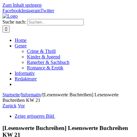
Zum Inhalt springen
Facebook
Instagram
Twitter
Suche nach:
Home
Genre
Crime & Thrill
Kinder & Jugend
Ratgeber & Sachbuch
Romance & Erotik
Informativ
Redakteure
Startseite
/
Informativ
/
[Lesenswerte Buchreihen] Lesenswerte
Buchreihen KW 21
Zurück
Vor
Zeige grösseres Bild
[Lesenswerte Buchreihen] Lesenswerte Buchreihen
KW 21