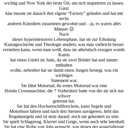
wichtig und New York der beste Ort, um sich inspirieren zu lassen.
Ganz
klar musste sie danach ihre eigene “Factory” gründen und hat mit
sechs
anderen Künstlern zusammen gewohnt und – ja, es waren alles
Männer 😉
Nach
dieser hyperintensiven Lebensphase, hat sie zur Erholung
Kunstgeschichte und Theologie studiert, was man vielleicht besser
verstehen kann, wenn man weiß, dass sie atheistisch erzogen wurde.
Katrin
hat einen Gürtel im Judo, da sie zwei Brüder hat und immer
mithalten
wollte, nebenbei hat sie damit einen Jungen besiegt, was ein
wichtiges
Statement war.
Sie fährt Motorrad, ihr erstes Motorrad war eine
Honda Crossmaschine, die 7 Vorbesitzer hatte von der sie sich nur
schwer
getrennt hat.
Sie hat den Hochseeschifferschein, kann Segeln und
Motorboot fahren und nach den Sternen navigieren, liebt das
Regattasegeln und ist stolz darauf, noch nie gekentert zu sein.
Sie spielt Schlagzeug, Klavier und Geige, wenn auch sehr laienhaft.
Sie hat eine Reihe von Jobs gemacht, von denen der ausgefallenste