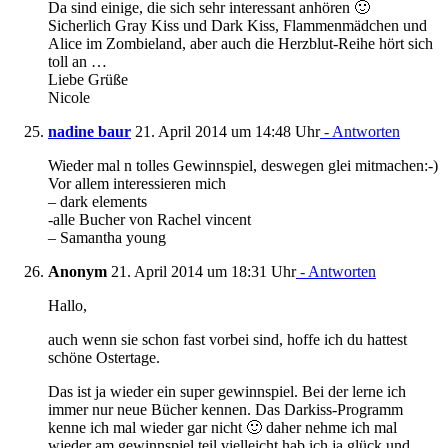
Da sind einige, die sich sehr interessant anhören 🙂
Sicherlich Gray Kiss und Dark Kiss, Flammenmädchen und
Alice im Zombieland, aber auch die Herzblut-Reihe hört sich
toll an …
Liebe Grüße
Nicole
nadine baur
21. April 2014 um 14:48 Uhr
- Antworten
Wieder mal n tolles Gewinnspiel, deswegen glei mitmachen:-)
Vor allem interessieren mich
– dark elements
-alle Bucher von Rachel vincent
– Samantha young
Anonym
21. April 2014 um 18:31 Uhr
- Antworten
Hallo,
auch wenn sie schon fast vorbei sind, hoffe ich du hattest
schöne Ostertage.
Das ist ja wieder ein super gewinnspiel. Bei der lerne ich
immer nur neue Bücher kennen. Das Darkiss-Programm
kenne ich mal wieder gar nicht 🙂 daher nehme ich mal
wieder am gewinnspiel teil vielleicht hab ich ja glück und