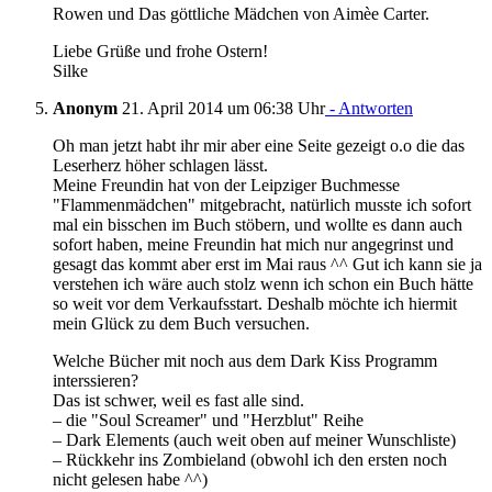
Rowen und Das göttliche Mädchen von Aimèe Carter.
Liebe Grüße und frohe Ostern!
Silke
Anonym
21. April 2014 um 06:38 Uhr
- Antworten
Oh man jetzt habt ihr mir aber eine Seite gezeigt o.o die das
Leserherz höher schlagen lässt.
Meine Freundin hat von der Leipziger Buchmesse
"Flammenmädchen" mitgebracht, natürlich musste ich sofort
mal ein bisschen im Buch stöbern, und wollte es dann auch
sofort haben, meine Freundin hat mich nur angegrinst und
gesagt das kommt aber erst im Mai raus ^^ Gut ich kann sie ja
verstehen ich wäre auch stolz wenn ich schon ein Buch hätte
so weit vor dem Verkaufsstart. Deshalb möchte ich hiermit
mein Glück zu dem Buch versuchen.
Welche Bücher mit noch aus dem Dark Kiss Programm
interssieren?
Das ist schwer, weil es fast alle sind.
– die "Soul Screamer" und "Herzblut" Reihe
– Dark Elements (auch weit oben auf meiner Wunschliste)
– Rückkehr ins Zombieland (obwohl ich den ersten noch
nicht gelesen habe ^^)