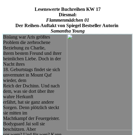
Lesenswerte Buchreihen KW 17
Diesmal:
Flammenmädchen 01
Der Reihen-Auftakt von Spiegel Bestseller Autorin
Samantha Young
Bislang war Aris größtes
Problem die zerbrochene
Beziehung zu Charlie,
ihrem bestem Freund und ihrer
heimlichen Liebe. Doch in der
Nacht ihres
18. Geburtstags findet sie sich
unvermutet in Mount Qaf
wieder, dem
Reich der Dschinn. Und nach
dem, was sie dort über ihre
wahre Herkunft
erfährt, hat sie ganz andere
Sorgen. Denn plötzlich steckt
sie mitten im
Machtkampf der Feuergeister.
Bodyguard Jai soll sie
beschützen. Aber
vor wem? Und für wen? Kann