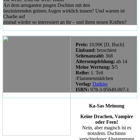
Ari dem arroganten jungen Dschinn mit den
faszinierenden grünen Augen wirklich trauen? Und warum ist
Charlie auf
einmal wieder so interessiert an ihr – und ihren neuen Kräften?
Preis:
10,99€ [D, Buch]
Einband:
broschiert
Seitenanzahl:
368
Altersempfehlung:
ab 14
Meine Wertung: 5
/5
Reihe:
1. Teil
/Flammenmädchen
Verlag:
Darkiss
ISBN
:
978-3-95649-007-1
Ka-Sas Meinung
Keine Drachen, Vampire
oder Feen!
Nein, aber magisch ist es
trotzdem. Dschinns
verschiedener Abstammung