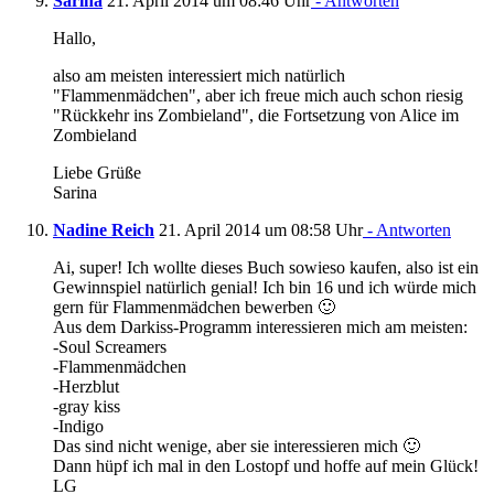
Sarina
21. April 2014 um 08:46 Uhr
- Antworten
Hallo,
also am meisten interessiert mich natürlich
"Flammenmädchen", aber ich freue mich auch schon riesig
"Rückkehr ins Zombieland", die Fortsetzung von Alice im
Zombieland
Liebe Grüße
Sarina
Nadine Reich
21. April 2014 um 08:58 Uhr
- Antworten
Ai, super! Ich wollte dieses Buch sowieso kaufen, also ist ein
Gewinnspiel natürlich genial! Ich bin 16 und ich würde mich
gern für Flammenmädchen bewerben 🙂
Aus dem Darkiss-Programm interessieren mich am meisten:
-Soul Screamers
-Flammenmädchen
-Herzblut
-gray kiss
-Indigo
Das sind nicht wenige, aber sie interessieren mich 🙂
Dann hüpf ich mal in den Lostopf und hoffe auf mein Glück!
LG