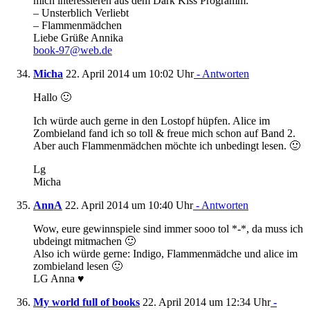
mich interessieren aus dem Dark Kiss Programm:
– Unsterblich Verliebt
– Flammenmädchen
Liebe Grüße Annika
book-97@web.de
Micha
22. April 2014 um 10:02 Uhr
- Antworten
Hallo 🙂
Ich würde auch gerne in den Lostopf hüpfen. Alice im
Zombieland fand ich so toll & freue mich schon auf Band 2.
Aber auch Flammenmädchen möchte ich unbedingt lesen. 🙂
Lg
Micha
AnnA
22. April 2014 um 10:40 Uhr
- Antworten
Wow, eure gewinnspiele sind immer sooo tol *-*, da muss ich
ubdeingt mitmachen 🙂
Also ich würde gerne: Indigo, Flammenmädche und alice im
zombieland lesen 🙂
LG Anna ♥
My world full of books
22. April 2014 um 12:34 Uhr
-