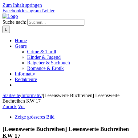
Zum Inhalt springen
Facebook
Instagram
Twitter
Suche nach:
Home
Genre
Crime & Thrill
Kinder & Jugend
Ratgeber & Sachbuch
Romance & Erotik
Informativ
Redakteure
Startseite
/
Informativ
/
[Lesenswerte Buchreihen] Lesenswerte
Buchreihen KW 17
Zurück
Vor
Zeige grösseres Bild
[Lesenswerte Buchreihen] Lesenswerte Buchreihen
KW 17