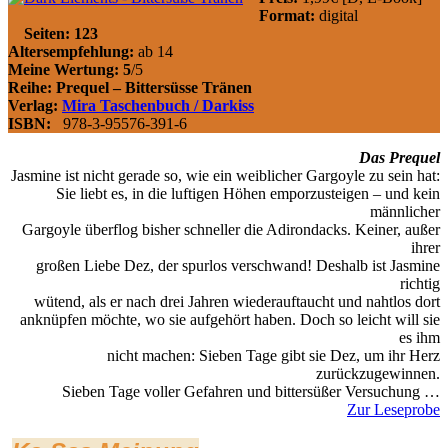
Format:
digital
Seiten: 123
Altersempfehlung:
ab 14
Meine Wertung: 5
/5
Reihe:
Prequel – Bittersüsse Tränen
Verlag:
Mira Taschenbuch / Darkiss
ISBN
:
978-3-95576-391-6
Das Prequel
Jasmine ist nicht gerade so, wie ein weiblicher Gargoyle zu sein hat:
Sie liebt es, in die luftigen Höhen emporzusteigen – und kein
männlicher
Gargoyle überflog bisher schneller die Adirondacks. Keiner, außer
ihrer
großen Liebe Dez, der spurlos verschwand! Deshalb ist Jasmine
richtig
wütend, als er nach drei Jahren wiederauftaucht und nahtlos dort
anknüpfen möchte, wo sie aufgehört haben. Doch so leicht will sie
es ihm
nicht machen: Sieben Tage gibt sie Dez, um ihr Herz
zurückzugewinnen.
Sieben Tage voller Gefahren und bittersüßer Versuchung …
Zur Leseprobe