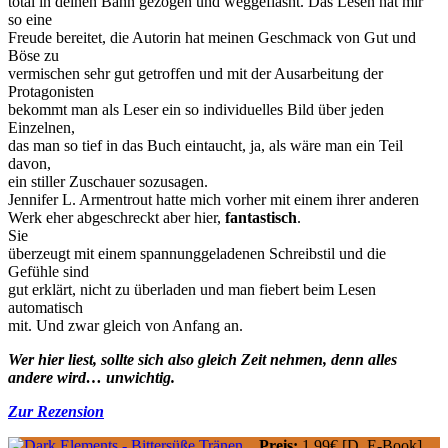
total in deinen Bann gezogen und weggeflasht. Das Lesen hat mir
so eine
Freude bereitet, die Autorin hat meinen Geschmack von Gut und
Böse zu
vermischen sehr gut getroffen und mit der Ausarbeitung der
Protagonisten
bekommt man als Leser ein so individuelles Bild über jeden
Einzelnen,
das man so tief in das Buch eintaucht, ja, als wäre man ein Teil
davon,
ein stiller Zuschauer sozusagen.
Jennifer L. Armentrout hatte mich vorher mit einem ihrer anderen
Werk eher abgeschreckt aber hier,
fantastisch
.
Sie
überzeugt mit einem spannunggeladenen Schreibstil und die
Gefühle sind
gut erklärt, nicht zu überladen und man fiebert beim Lesen
automatisch
mit. Und zwar gleich von Anfang an.
Wer hier liest, sollte sich also gleich Zeit nehmen, denn alles
andere wird… unwichtig.
Zur Rezension
Preis:
1,99€ [D, E-Book]