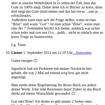
aber in unserer Wirklichkeit ist es selten der Fall, dass das
Gute zu 100% siegt. Daher liebe ich es Bücher zu lesen, denn
dort siegt das Gute (fast) immer und das hat etwas…nun ja…
erfrischendes.
Außerdem kann man sich die Frage stellen, wann ist man
"Böse" und wann "Gut"? Ist man schon "Böse", wenn man
eine der 7 Todsünden bricht? Ich meine, neidisch war sicher
schon jeder mal von uns O,o…puhh…nicht so einfach eine so
kurze Frage zu beantworten.
Lg. Tiana
Lienne
1. September 2014 um 11:19 Uhr
- Antworten
Guten morgen 🙂
Irgendwie hab ich Probleme mit meiner Nachricht hier
gehabt, die war 2 Mal auf einmal weg bzw gar nicht
angezeigt.
Man merkt deine Begeisterung für dieses Buch aus jedem
deiner Worte. Eine tolle Rezension dazu! Daher ist das Buch
direkt auf meine Wunschliste gewandert 🙂
Gut oder Böse? Ich denke es gibt immer 2 Seiten einer