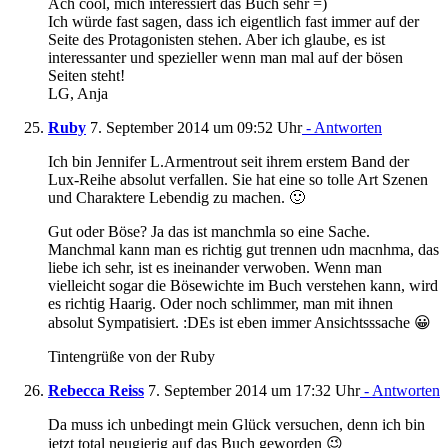
Ach cool, mich interessiert das Buch sehr =)
Ich würde fast sagen, dass ich eigentlich fast immer auf der
Seite des Protagonisten stehen. Aber ich glaube, es ist
interessanter und spezieller wenn man mal auf der bösen
Seiten steht!
LG, Anja
Ruby
7. September 2014 um 09:52 Uhr
- Antworten
Ich bin Jennifer L.Armentrout seit ihrem erstem Band der
Lux-Reihe absolut verfallen. Sie hat eine so tolle Art Szenen
und Charaktere Lebendig zu machen. 🙂
Gut oder Böse? Ja das ist manchmla so eine Sache.
Manchmal kann man es richtig gut trennen udn macnhma, das
liebe ich sehr, ist es ineinander verwoben. Wenn man
vielleicht sogar die Bösewichte im Buch verstehen kann, wird
es richtig Haarig. Oder noch schlimmer, man mit ihnen
absolut Sympatisiert. :DEs ist eben immer Ansichtsssache 😀
Tintengrüße von der Ruby
Rebecca Reiss
7. September 2014 um 17:32 Uhr
- Antworten
Da muss ich unbedingt mein Glück versuchen, denn ich bin
jetzt total neugierig auf das Buch geworden 😉