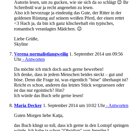
Autorin lesen, um zu gucken, wie sie sich da so schlägt 😉 Ihr
Schreibstil war ja recht angenehm zu lesen.
Also ich bevorzuge ja eindeutig das Gute, der Ritter in der
goldenen Rüstung auf seinem weißen Pferd, der einen rettet
<3 Hach ja, da bin ich ganz klischeehaft ein typisches,
romantisch veranlagtes Mädchen. 😉
Liebe Grüße,
Skyline
Verena normalistlangweilig
1. September 2014 um 09:56
Uhr
- Antworten
Da möchte ich mich doch auch gerne bewerben!
Ich denke, dass in jedem Menschen beides steckt – gut und
böse. Denn die Frage ist, was eigentlich "böse" überhaupt ist?
Reicht es schon, anderen das letztes Stück wegzuessen oder
ist das nur egoistisch? Hm?
Ich würde das Buch sehr gerne lesen!
Maria Decker
1. September 2014 um 10:02 Uhr
- Antworten
Guten Morgen liebe Katja,
das Buch klingt so toll, dass ich gerne in den Lostopf springen
würde. Ich habe ja schon "Obsidian" von Jennifer L.