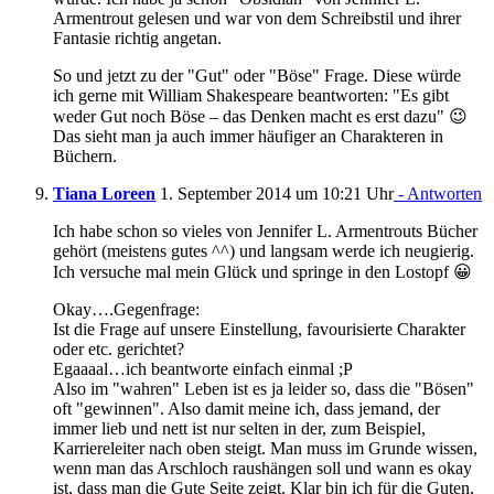
Armentrout gelesen und war von dem Schreibstil und ihrer
Fantasie richtig angetan.
So und jetzt zu der "Gut" oder "Böse" Frage. Diese würde
ich gerne mit William Shakespeare beantworten: "Es gibt
weder Gut noch Böse – das Denken macht es erst dazu" 😉
Das sieht man ja auch immer häufiger an Charakteren in
Büchern.
Tiana Loreen
1. September 2014 um 10:21 Uhr
- Antworten
Ich habe schon so vieles von Jennifer L. Armentrouts Bücher
gehört (meistens gutes ^^) und langsam werde ich neugierig.
Ich versuche mal mein Glück und springe in den Lostopf 😀
Okay….Gegenfrage:
Ist die Frage auf unsere Einstellung, favourisierte Charakter
oder etc. gerichtet?
Egaaaal…ich beantworte einfach einmal ;P
Also im "wahren" Leben ist es ja leider so, dass die "Bösen"
oft "gewinnen". Also damit meine ich, dass jemand, der
immer lieb und nett ist nur selten in der, zum Beispiel,
Karriereleiter nach oben steigt. Man muss im Grunde wissen,
wenn man das Arschloch raushängen soll und wann es okay
ist, dass man die Gute Seite zeigt. Klar bin ich für die Guten,