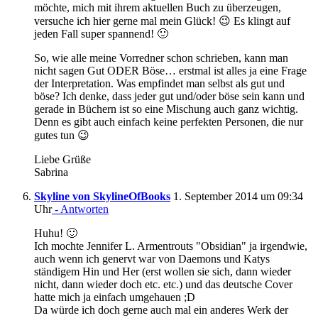
möchte, mich mit ihrem aktuellen Buch zu überzeugen,
versuche ich hier gerne mal mein Glück! 😉 Es klingt auf
jeden Fall super spannend! 🙂
So, wie alle meine Vorredner schon schrieben, kann man
nicht sagen Gut ODER Böse… erstmal ist alles ja eine Frage
der Interpretation. Was empfindet man selbst als gut und
böse? Ich denke, dass jeder gut und/oder böse sein kann und
gerade in Büchern ist so eine Mischung auch ganz wichtig.
Denn es gibt auch einfach keine perfekten Personen, die nur
gutes tun 😉
Liebe Grüße
Sabrina
Skyline von SkylineOfBooks
1. September 2014 um 09:34
Uhr
- Antworten
Huhu! 🙂
Ich mochte Jennifer L. Armentrouts "Obsidian" ja irgendwie,
auch wenn ich genervt war von Daemons und Katys
ständigem Hin und Her (erst wollen sie sich, dann wieder
nicht, dann wieder doch etc. etc.) und das deutsche Cover
hatte mich ja einfach umgehauen ;D
Da würde ich doch gerne auch mal ein anderes Werk der