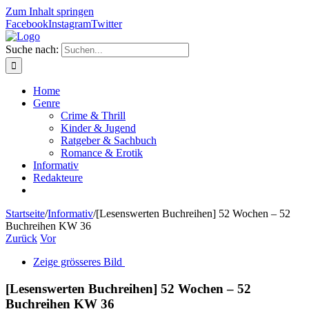
Zum Inhalt springen
Facebook
Instagram
Twitter
Suche nach:
Home
Genre
Crime & Thrill
Kinder & Jugend
Ratgeber & Sachbuch
Romance & Erotik
Informativ
Redakteure
Startseite
/
Informativ
/
[Lesenswerten Buchreihen] 52 Wochen – 52
Buchreihen KW 36
Zurück
Vor
Zeige grösseres Bild
[Lesenswerten Buchreihen] 52 Wochen – 52
Buchreihen KW 36