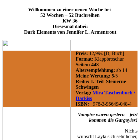
Willkommen zu einer neuen Woche bei
52 Wochen – 52 Buchreihen
KW 36
Diesesmal dabei:
Dark Elements von Jennifer L. Armentrout
Preis:
12,99€ [D, Buch]
Format:
Klappbroschur
Seiten: 448
Altersempfehlung:
ab 14
Meine Wertung: 5
/5
Reihe:
1. Teil Steinerne
Schwingen
Verlag:
Mira Taschenbuch /
Darkiss
ISBN
:
978-3-95649-048-4
Vampire waren gestern – jetzt
kommen die Gargoyles!
Nichts
wünscht Layla sich sehnlicher,