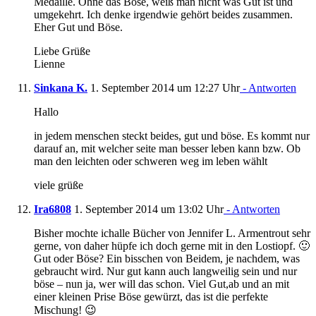
Medaille. Ohne das Böse, weiß man nicht was Gut ist und
umgekehrt. Ich denke irgendwie gehört beides zusammen.
Eher Gut und Böse.
Liebe Grüße
Lienne
Sinkana K.
1. September 2014 um 12:27 Uhr
- Antworten
Hallo
in jedem menschen steckt beides, gut und böse. Es kommt nur
darauf an, mit welcher seite man besser leben kann bzw. Ob
man den leichten oder schweren weg im leben wählt
viele grüße
Ira6808
1. September 2014 um 13:02 Uhr
- Antworten
Bisher mochte ichalle Bücher von Jennifer L. Armentrout sehr
gerne, von daher hüpfe ich doch gerne mit in den Lostiopf. 🙂
Gut oder Böse? Ein bisschen von Beidem, je nachdem, was
gebraucht wird. Nur gut kann auch langweilig sein und nur
böse – nun ja, wer will das schon. Viel Gut,ab und an mit
einer kleinen Prise Böse gewürzt, das ist die perfekte
Mischung! 😉