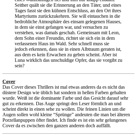
Seither quält sie die Erinnerung an den Täter, und eines
Tages fasst sie den kühnen Entschluss, an den Ort ihres
Martyriums zurückzukehren. Sie will eintauchen in die
bedrohliche Atmosphäre des einsam gelegenen Hauses,
in dem sie einst gefangen war, und versuchen zu
verstehen, was damals geschah. Gemeinsam mit Leon,
dem Sohn einer Freundin, richtet sie sich ein in dem
verlassenen Haus im Wald. Sehr schnell muss sie
jedoch erkennen, dass sie in einen Albtraum geraten ist,
aus dem es kein Erwachen zu geben scheint. Aber ist
Luna wirklich das unschuldige Opfer, das sie vorgibt zu
sein?
Cover
Das Cover dieses Thrillers ist mal etwas anderes da es nicht das
düstere Design wie üblich hat sondern in hellen Farben gehalten
wurde. Weiß ist die dominante Farbe und das Gesicht darauf sehr
gut zu erkennen. Das Auge springt den Leser förmlich an und
scheint direkt in einen sehe zu wollen. Die feinen Linien um die
Augen sollen wohl kleine “Sprünge” andeuten die man bei älteren
Porzellanpuppen öfter findet. Ich finde es ist ein sehr gelungenes
Cover da es zwischen den ganzen anderen doch auffällt.