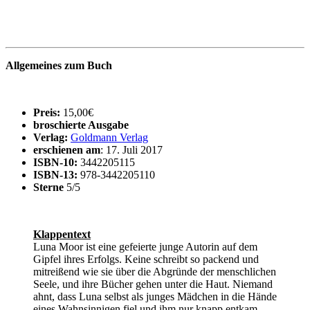
Allgemeines zum Buch
Preis:
15,00€
broschierte Ausgabe
Verlag:
Goldmann Verlag
erschienen am
: 17. Juli 2017
ISBN-10:
3442205115
ISBN-13:
978-3442205110
Sterne
5/5
Klappentext
Luna Moor ist eine gefeierte junge Autorin auf dem
Gipfel ihres Erfolgs. Keine schreibt so packend und
mitreißend wie sie über die Abgründe der menschlichen
Seele, und ihre Bücher gehen unter die Haut. Niemand
ahnt, dass Luna selbst als junges Mädchen in die Hände
eines Wahnsinnigen fiel und ihm nur knapp entkam.