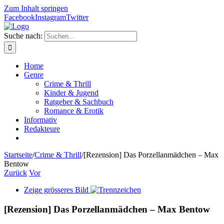
Zum Inhalt springen
Facebook
Instagram
Twitter
Suche nach:
Home
Genre
Crime & Thrill
Kinder & Jugend
Ratgeber & Sachbuch
Romance & Erotik
Informativ
Redakteure
Startseite
/
Crime & Thrill
/
[Rezension] Das Porzellanmädchen – Max
Bentow
Zurück
Vor
Zeige grösseres Bild
[Rezension] Das Porzellanmädchen – Max Bentow