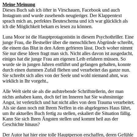
Meine Meinung
Dieses Buch sah ich öfter in Virschauen, Facebook und auch
Instagram und wurde zusehends neugieriger. Der Klappentext
sprach mich an, perfektes Beuteschema und ich war glücklich als
ich die Möglichkeit bekam es lesen zu können.
Luna Moor ist die Hauptprotagonistin in diesem Psychothriller. Eine
junge Frau, die Bestseller über die menschlichen Abgründe schreibt,
die einem das Blut in den Adern gefrieren lässt. Doch woher nimmt
Sie nur diese Ideen fragt man sich. Nicht alles davon ist ausgedacht,
einiges hat die junge Frau am eigenen Leib erfahren müssen. So
wurde sie in jungen Jahren entführt und gefangen gehalten, konnte
durch einen dummen Zufall fliehen und verarbeitet das ganze nun.
Sie schreibt sich alles von der Seele und wohl niemand ahnt, was
wirklich in Ihr vorgeht.,
Alle Welt sieht sie als die aufstrebende Schriftstellerin, der man
nichts anhaben kann, doch tief im Inneren hat Sie wahnsinnige
Angst, ist verletzlich und hat nicht alles von dem Trauma verarbeitet.
Als sie dann noch mit Ihrem Neffen in ein abgelegenes Haus fährt,
um ihr aktuelles Buch fertig zu stellen, eskaliert die Situation fällig.
Kann Sie sich Ihren Ängsten stellen und kommt heil aus der
Geschichte hinaus?
Der Autor hat hier eine tolle Hauptperson erschaffen, deren Gefühle