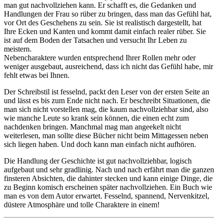
man gut nachvollziehen kann. Er schafft es, die Gedanken und
Handlungen der Frau so rüber zu bringen, dass man das Gefühl hat,
vor Ort des Geschehens zu sein. Sie ist realistisch dargestellt, hat
Ihre Ecken und Kanten und kommt damit einfach realer rüber. Sie
ist auf dem Boden der Tatsachen und versucht Ihr Leben zu
meistern.
Nebencharaktere wurden entsprechend Ihrer Rollen mehr oder
weniger ausgebaut, ausreichend, dass ich nicht das Gefühl habe, mir
fehlt etwas bei Ihnen.
Der Schreibstil ist fesselnd, packt den Leser von der ersten Seite an
und lässt es bis zum Ende nicht nach. Er beschreibt Situationen, die
man sich nicht vorstellen mag, die kaum nachvollziehbar sind, also
wie manche Leute so krank sein können, die einen echt zum
nachdenken bringen. Manchmal mag man angeekelt nicht
weiterlesen, man sollte diese Bücher nicht beim Mittagessen neben
sich liegen haben. Und doch kann man einfach nicht aufhören.
Die Handlung der Geschichte ist gut nachvollziehbar, logisch
aufgebaut und sehr gradlinig. Nach und nach erfährt man die ganzen
finsteren Absichten, die dahinter stecken und kann einige Dinge, die
zu Beginn komisch erscheinen später nachvollziehen. Ein Buch wie
man es von dem Autor erwartet. Fesselnd, spannend, Nervenkitzel,
düstere Atmosphäre und tolle Charaktere in einem!