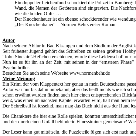
Ein doppelter Leichenfund schockiert die Polizei in Bamberg
Wand, die Namen der Getöteten sind eingraviert. Die Nachfor
wie die beiden Opfer …
Der Knochenhauer ist ein ebenso schockierender wie wendungsr
„Der Knochenhauer“ – Normen Behrs erster Roman
Autor
Nach seinem Abitur in Bad Kissingen und dem Studium der Anglistik
Seit frühester Jugend gehört das Schreiben zu seinen größten Hobby
“John Sinclair”-Heftchen erschienen, wurde diese Leidenschaft nur n
Nun ist es für ihn an der Zeit, mit seinen in der “ernsteren Phase
Psychothriller.
Besuchen Sie auch seine Webseite www.normenbehr.de
Meine Meinung
Ein Krimi der vom Klappentext her genau in mein Beuteschema passt
Autor war mir bis dahin unbekannt, aber das heißt nichts wie ich scho
schon erwähnt wurden finden auch hier einen entsprechenden Blickfa
weiß, was einen im nächsten Kapitel erwarten wird, hält man beim le
Der Schreibstil ist fesselnd, man mag das Buch nicht aus der Hand l
Die Charaktere die hier eine Rolle spielen, könnten unterschiedlicher
und der durch einen Unfall behinderte Fitnesstrainer gemeinsam? Wie
Der Leser kann gut miträtseln, die Puzzleteile fügen sich erst nach