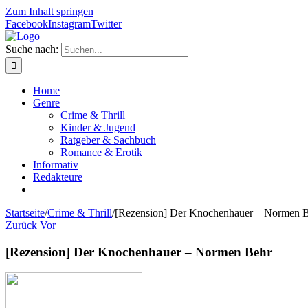
Zum Inhalt springen
Facebook
Instagram
Twitter
Suche nach:
Home
Genre
Crime & Thrill
Kinder & Jugend
Ratgeber & Sachbuch
Romance & Erotik
Informativ
Redakteure
Startseite
/
Crime & Thrill
/
[Rezension] Der Knochenhauer – Normen 
Zurück
Vor
[Rezension] Der Knochenhauer – Normen Behr