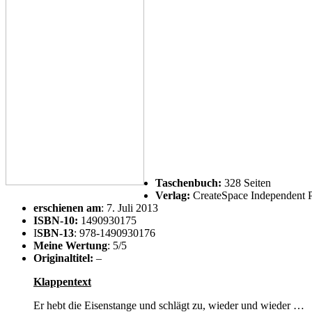
Ta
schenbuch:
328 Seiten
Verlag:
CreateSpace Independent P
erschienen am
: 7. Juli 2013
ISBN-10:
1490930175
I
SBN-13
: 978-1490930176
Meine Wertung
: 5/5
Originaltitel:
–
Klappentext
Er hebt die Eisenstange und schlägt zu, wieder und wieder …