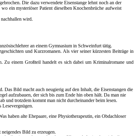
gebrochen. Die dazu verwendete Eisenstange lehnt noch an der
 wo ein mysteriöser Patient dieselben Knochenbrüche aufweist
 nachhallen wird.
anzösischlehrer an einem Gymnasium in Schweinfurt tätig.
zgeschichten und Kurzromanen. Als vier seiner kürzesten Beiträge in
eten. Zu einem Großteil handelt es sich dabei um Kriminalromane und
d. Das Bild macht auch neugierig auf den Inhalt, die Eisenstangen die
egel aufzubauen, der sich bis zum Ende hin oben hält. Da man nie
ln ab und trotzdem kommt man nicht durcheinander beim lesen.
es Lesevergnügen.
. Was haben alte Ehepaare, eine Physiotherapeutin, ein Obdachloser
t neigendes Bild zu erzeugen.