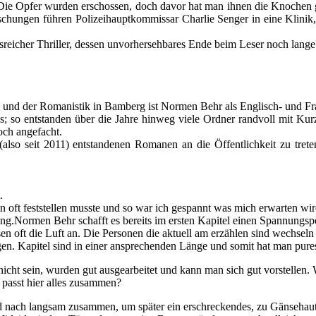
: Die Opfer wurden erschossen, doch davor hat man ihnen die Knochen 
schungen führen Polizeihauptkommissar Charlie Senger in eine Klinik,
eicher Thriller, dessen unvorhersehbares Ende beim Leser noch lange
 und der Romanistik in Bamberg ist Normen Behr als Englisch- und Fr
s; so entstanden über die Jahre hinweg viele Ordner randvoll mit Kur
och angefacht.
” (also seit 2011) entstandenen Romanen an die Öffentlichkeit zu tr
.
n oft feststellen musste und so war ich gespannt was mich erwarten wir
ng.Normen Behr schafft es bereits im ersten Kapitel einen Spannungsp
sen oft die Luft an. Die Personen die aktuell am erzählen sind wechse
egen. Kapitel sind in einer ansprechenden Länge und somit hat man pur
 nicht sein, wurden gut ausgearbeitet und kann man sich gut vorstellen
 passt hier alles zusammen?
 und nach langsam zusammen, um später ein erschreckendes, zu Gänsehau