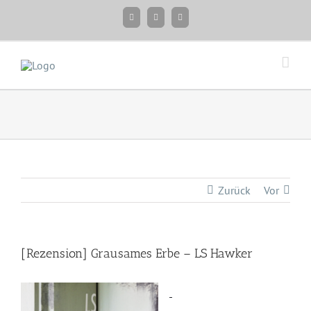
Zum
Facebook
Instagram
Twitter
Inhalt
springen
Zurück
Vor
[Rezension] Grausames Erbe – LS Hawker