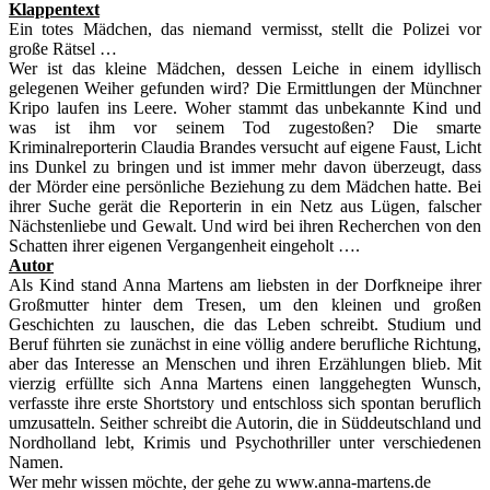
Klappentext
Ein totes Mädchen, das niemand vermisst, stellt die Polizei vor
große Rätsel …
Wer ist das kleine Mädchen, dessen Leiche in einem idyllisch
gelegenen Weiher gefunden wird? Die Ermittlungen der Münchner
Kripo laufen ins Leere. Woher stammt das unbekannte Kind und
was ist ihm vor seinem Tod zugestoßen? Die smarte
Kriminalreporterin Claudia Brandes versucht auf eigene Faust, Licht
ins Dunkel zu bringen und ist immer mehr davon überzeugt, dass
der Mörder eine persönliche Beziehung zu dem Mädchen hatte. Bei
ihrer Suche gerät die Reporterin in ein Netz aus Lügen, falscher
Nächstenliebe und Gewalt. Und wird bei ihren Recherchen von den
Schatten ihrer eigenen Vergangenheit eingeholt ….
Autor
Als Kind stand Anna Martens am liebsten in der Dorfkneipe ihrer
Großmutter hinter dem Tresen, um den kleinen und großen
Geschichten zu lauschen, die das Leben schreibt. Studium und
Beruf führten sie zunächst in eine völlig andere berufliche Richtung,
aber das Interesse an Menschen und ihren Erzählungen blieb. Mit
vierzig erfüllte sich Anna Martens einen langgehegten Wunsch,
verfasste ihre erste Shortstory und entschloss sich spontan beruflich
umzusatteln. Seither schreibt die Autorin, die in Süddeutschland und
Nordholland lebt, Krimis und Psychothriller unter verschiedenen
Namen.
Wer mehr wissen möchte, der gehe zu www.anna-martens.de