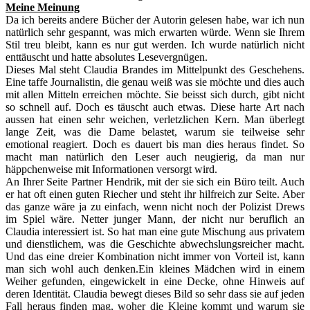
Meine Meinung
Da ich bereits andere Bücher der Autorin gelesen habe, war ich nun
natürlich sehr gespannt, was mich erwarten würde. Wenn sie Ihrem
Stil treu bleibt, kann es nur gut werden. Ich wurde natürlich nicht
enttäuscht und hatte absolutes Lesevergnügen.
Dieses Mal steht Claudia Brandes im Mittelpunkt des Geschehens.
Eine taffe Journalistin, die genau weiß was sie möchte und dies auch
mit allen Mitteln erreichen möchte. Sie beisst sich durch, gibt nicht
so schnell auf. Doch es täuscht auch etwas. Diese harte Art nach
aussen hat einen sehr weichen, verletzlichen Kern. Man überlegt
lange Zeit, was die Dame belastet, warum sie teilweise sehr
emotional reagiert. Doch es dauert bis man dies heraus findet. So
macht man natürlich den Leser auch neugierig, da man nur
häppchenweise mit Informationen versorgt wird.
An Ihrer Seite Partner Hendrik, mit der sie sich ein Büro teilt. Auch
er hat oft einen guten Riecher und steht ihr hilfreich zur Seite. Aber
das ganze wäre ja zu einfach, wenn nicht noch der Polizist Drews
im Spiel wäre. Netter junger Mann, der nicht nur beruflich an
Claudia interessiert ist. So hat man eine gute Mischung aus privatem
und dienstlichem, was die Geschichte abwechslungsreicher macht.
Und das eine dreier Kombination nicht immer von Vorteil ist, kann
man sich wohl auch denken.Ein kleines Mädchen wird in einem
Weiher gefunden, eingewickelt in eine Decke, ohne Hinweis auf
deren Identität. Claudia bewegt dieses Bild so sehr dass sie auf jeden
Fall heraus finden mag, woher die Kleine kommt und warum sie