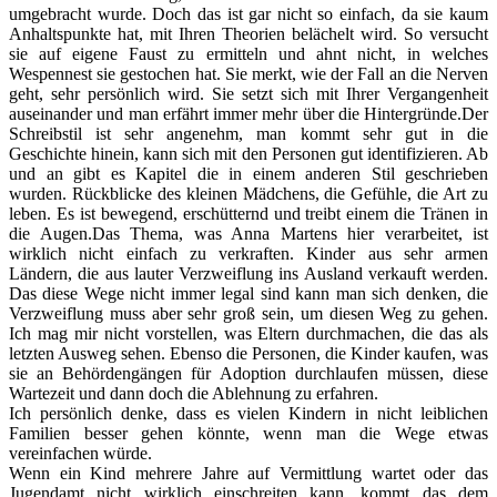
umgebracht wurde. Doch das ist gar nicht so einfach, da sie kaum
Anhaltspunkte hat, mit Ihren Theorien belächelt wird. So versucht
sie auf eigene Faust zu ermitteln und ahnt nicht, in welches
Wespennest sie gestochen hat. Sie merkt, wie der Fall an die Nerven
geht, sehr persönlich wird. Sie setzt sich mit Ihrer Vergangenheit
auseinander und man erfährt immer mehr über die Hintergründe.Der
Schreibstil ist sehr angenehm, man kommt sehr gut in die
Geschichte hinein, kann sich mit den Personen gut identifizieren. Ab
und an gibt es Kapitel die in einem anderen Stil geschrieben
wurden. Rückblicke des kleinen Mädchens, die Gefühle, die Art zu
leben. Es ist bewegend, erschütternd und treibt einem die Tränen in
die Augen.Das Thema, was Anna Martens hier verarbeitet, ist
wirklich nicht einfach zu verkraften. Kinder aus sehr armen
Ländern, die aus lauter Verzweiflung ins Ausland verkauft werden.
Das diese Wege nicht immer legal sind kann man sich denken, die
Verzweiflung muss aber sehr groß sein, um diesen Weg zu gehen.
Ich mag mir nicht vorstellen, was Eltern durchmachen, die das als
letzten Ausweg sehen. Ebenso die Personen, die Kinder kaufen, was
sie an Behördengängen für Adoption durchlaufen müssen, diese
Wartezeit und dann doch die Ablehnung zu erfahren.
Ich persönlich denke, dass es vielen Kindern in nicht leiblichen
Familien besser gehen könnte, wenn man die Wege etwas
vereinfachen würde.
Wenn ein Kind mehrere Jahre auf Vermittlung wartet oder das
Jugendamt nicht wirklich einschreiten kann, kommt das dem