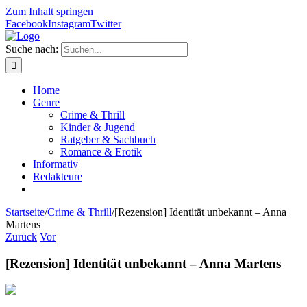
Zum Inhalt springen
Facebook
Instagram
Twitter
Suche nach:
Home
Genre
Crime & Thrill
Kinder & Jugend
Ratgeber & Sachbuch
Romance & Erotik
Informativ
Redakteure
Startseite
/
Crime & Thrill
/
[Rezension] Identität unbekannt – Anna
Martens
Zurück
Vor
[Rezension] Identität unbekannt – Anna Martens