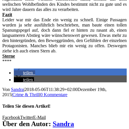
seelischen Wohlbefinden des Kindes bestimmt nicht zu gute und es
wird Jahre dauern das alles zu verarbeiten.
Fazit
Leider war mir das Ende ein wenig zu schnell. Einige Passagen
wurden ja sehr ausführlich beschrieben, man baute einen tollen
Spanungspegel auf, doch dann fiel er hinten zu rasant ab, einen
langsameren Abstieg wäre wünschenswert gewesen. Etwas mehr zu
den hintergründen, den Beweggründen, den Gefühlen der einzelnen
Protagonisten. Manches blieb mir ein wenig zu offen. Deswegen
ziehe ich auch einen Stern ab.
Sterne
****
teilen
teilen
Von
Sandra
|
2018-05-06T11:38:29+02:00
Dezember 19th,
2015
|
Crime & Thrill
|
0 Kommentare
Teilen Sie diesen Artikel!
Facebook
Twitter
E-Mail
Über den Autor:
Sandra