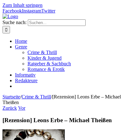
Zum Inhalt springen
Facebook
Instagram
Twitter
Suche nach:
Home
Genre
Crime & Thrill
Kinder & Jugend
Ratgeber & Sachbuch
Romance & Erotik
Informativ
Redakteure
Startseite
/
Crime & Thrill
/
[Rezension] Leons Erbe – Michael
Theißen
Zurück
Vor
[Rezension] Leons Erbe – Michael Theißen