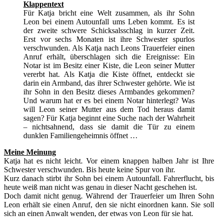
Klappentext
Für Katja bricht eine Welt zusammen, als ihr Sohn
Leon bei einem Autounfall ums Leben kommt. Es ist
der zweite schwere Schicksalsschlag in kurzer Zeit.
Erst vor sechs Monaten ist ihre Schwester spurlos
verschwunden. Als Katja nach Leons Trauerfeier einen
Anruf erhält, überschlagen sich die Ereignisse: Ein
Notar ist im Besitz einer Kiste, die Leon seiner Mutter
vererbt hat. Als Katja die Kiste öffnet, entdeckt sie
darin ein Armband, das ihrer Schwester gehörte. Wie ist
ihr Sohn in den Besitz dieses Armbandes gekommen?
Und warum hat er es bei einem Notar hinterlegt? Was
will Leon seiner Mutter aus dem Tod heraus damit
sagen? Für Katja beginnt eine Suche nach der Wahrheit
– nichtsahnend, dass sie damit die Tür zu einem
dunklen Familiengeheimnis öffnet …
Meine Meinung
Katja hat es nicht leicht. Vor einem knappen halben Jahr ist Ihre
Schwester verschwunden. Bis heute keine Spur von ihr.
Kurz danach stirbt ihr Sohn bei einem Autounfall. Fahrerflucht, bis
heute weiß man nicht was genau in dieser Nacht geschehen ist.
Doch damit nicht genug. Während der Trauerfeier um Ihren Sohn
Leon erhält sie einen Anruf, den sie nicht einordnen kann. Sie soll
sich an einen Anwalt wenden, der etwas von Leon für sie hat.