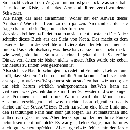
Sie macht sich auf den Weg zu ihm und ist geschockt was sie erhält.
Eine kleine Kiste, darin das Armband Ihrer verschwundenen
Schwester.
Wie hängt das alles zusammen? Woher hat der Anwalt dieses
Armband? Wie steht Leon zu dem ganzen. Niemand da den sie
fragen kann und sie fängt an nachzuforschen.
Was sie dabei heraus findet mag man sich nicht vorstellen.Der Autor
schreibt dieses Buch aus der Sicht von Katja. Das macht es dem
Leser einfach in die Gefühle und Gedanken der Mutter hinein zu
finden. Das Gefühlschaos, was diese hat, da sie immer mehr merkt,
wie wenig sie ihren Sohn anscheinend gekannt hat. Sie erfährt
Dinge, von denen sie bisher nichts wusste. Alles würde sie geben
um heraus zu finden was geschehen ist.
Also stellt sie Nachforschungen an, redet mit Freunden, Lehrern und
hofft, dass sie dem Geheimnis auf die Spur kommt. Doch sie merkt
erst spät, in welches Wespennest sie gestochen hat, wie wenig sie
um sich herum wirklich wahrgenommen hat.Wen kann sie
vertrauen, was geschah damals mit Ihrer Schwester und wie hängen
alle Personen da mit drin? Warum wird ihr Mann brutal
zusammengeschlagen und was machte Leon eigentlich nachts
alleine auf der Strasse?Dieses Buch hat schon eine klare Linie und
den Handlungen kann man sehr gut folgen. Es ist realitätsnah und
authentisch geschrieben. Aber leider sprang der berühmte Funke
beim lesen nicht auf mich? Es war gut, keine Frage, man kann es
auch gut weiterempfehlen. Aber irgendwie fehlte mir der letzte