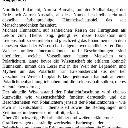
Nordlicht, Polarlicht, Aurora Borealis, auf der Südhalbkugel der
Erde auch Aurora Australis, all diese Namen beschreiben ein und
dasselbe, farbenprächtige Himmelsschauspiel, das seit
Menschengedenken fasziniert.
Michael Hunnekuhl, auf zahlreichen Reisen der Hurtigruten als
Lektor zum Thema tätig, gelingt es, diese Faszination und
Leidenschaft zu vermitteln und gleichzeitig das Phänomen nach dem
neuesten Stand der Wissenschaft allgemeinverständlich zu erklären.
Welche uralten Interpretationen und Beschreibungen sind
überliefert, welche Vorstellungen hatten Menschen von
Polarlichtern, lange bevor die Wissenschaft sie erklären konnte?
Hunnekuhl nimmt den Leser mit in die Welt der Legenden und
Mythen um das Polarlicht. Ein Erlebnisbericht aus den tief
verschneiten Weiten Lapplands lässt jedermann hautnah an einer
Polarlichtbeobachtung teilhaben und die Leidenschaft spüren, die es
zu entfachen vermag.
Der aktuelle Wissensstand der Polarlichtforschung wird ebenso
kurzweilig wie wissenschaftlich fundiert dargestellt und die
Besonderheiten von Polarlichtern jenseits der Polarlichtzonen – wie
etwa in Deutschland – thematisiert sowie die Bedingungen und
Zeiträume, in denen es dort auftritt, erklärt.
Über 70 hochwertige Polarlichtbilder und weitere erläuternde
Grafiken zeigen das ständig wechselnde Farbenspiel der
Polarlichter, ergänzen die Erklärungen und machen die Faszination