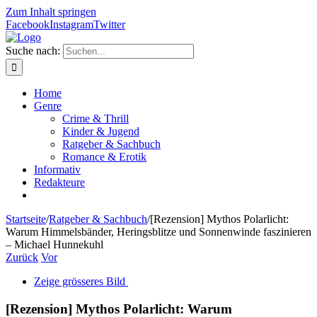
Zum Inhalt springen
Facebook
Instagram
Twitter
Suche nach:
Home
Genre
Crime & Thrill
Kinder & Jugend
Ratgeber & Sachbuch
Romance & Erotik
Informativ
Redakteure
Startseite
/
Ratgeber & Sachbuch
/
[Rezension] Mythos Polarlicht:
Warum Himmelsbänder, Heringsblitze und Sonnenwinde faszinieren
– Michael Hunnekuhl
Zurück
Vor
Zeige grösseres Bild
[Rezension] Mythos Polarlicht: Warum