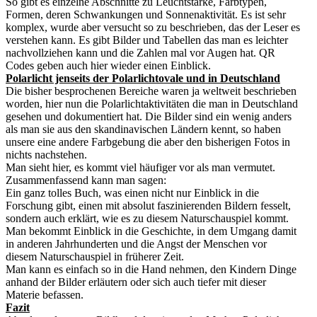
So gibt es einzelne Abschnitte zu Leuchtstärke, Farbtypen,
Formen, deren Schwankungen und Sonnenaktivität. Es ist sehr
komplex, wurde aber versucht so zu beschrieben, das der Leser es
verstehen kann. Es gibt Bilder und Tabellen das man es leichter
nachvollziehen kann und die Zahlen mal vor Augen hat. QR
Codes geben auch hier wieder einen Einblick.
Polarlicht jenseits der Polarlichtovale und in Deutschland
Die bisher besprochenen Bereiche waren ja weltweit beschrieben
worden, hier nun die Polarlichtaktivitäten die man in Deutschland
gesehen und dokumentiert hat. Die Bilder sind ein wenig anders
als man sie aus den skandinavischen Ländern kennt, so haben
unsere eine andere Farbgebung die aber den bisherigen Fotos in
nichts nachstehen.
Man sieht hier, es kommt viel häufiger vor als man vermutet.
Zusammenfassend kann man sagen:
Ein ganz tolles Buch, was einen nicht nur Einblick in die
Forschung gibt, einen mit absolut faszinierenden Bildern fesselt,
sondern auch erklärt, wie es zu diesem Naturschauspiel kommt.
Man bekommt Einblick in die Geschichte, in dem Umgang damit
in anderen Jahrhunderten und die Angst der Menschen vor
diesem Naturschauspiel in früherer Zeit.
Man kann es einfach so in die Hand nehmen, den Kindern Dinge
anhand der Bilder erläutern oder sich auch tiefer mit dieser
Materie befassen.
Fazit