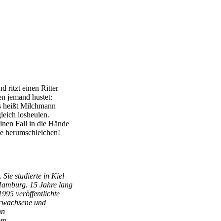
ritzt einen Ritter
ßen jemand hustet:
Es heißt Milchmann
gleich losheulen.
nen Fall in die Hände
ge herumschleichen!
ie studierte in Kiel
 Hamburg. 15 Jahre lang
1995 veröffentlichte
 Erwachsene und
nn
om