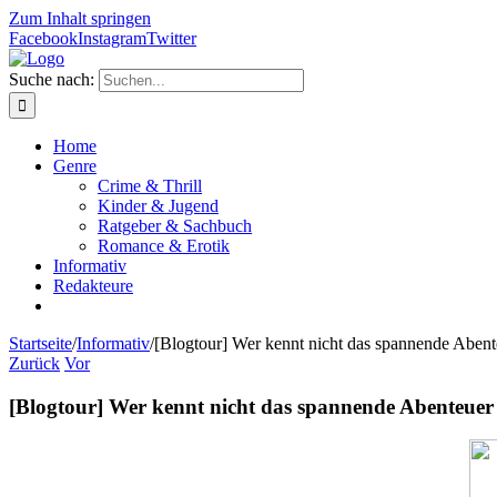
Zum Inhalt springen
Facebook
Instagram
Twitter
Suche nach:
Home
Genre
Crime & Thrill
Kinder & Jugend
Ratgeber & Sachbuch
Romance & Erotik
Informativ
Redakteure
Startseite
/
Informativ
/
[Blogtour] Wer kennt nicht das spannende Abe
Zurück
Vor
[Blogtour] Wer kennt nicht das spannende Abenteue