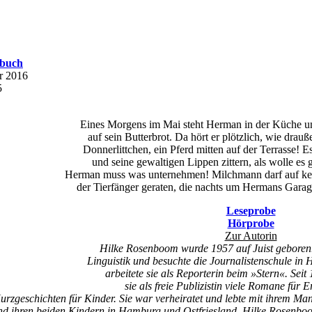
nbuch
r 2016
5
Eines Morgens im Mai steht Herman in der Küche und 
auf sein Butterbrot. Da hört er plötzlich, wie drau
Donnerlittchen, ein Pferd mitten auf der Terrasse! 
und seine gewaltigen Lippen zittern, als wolle es 
Herman muss was unternehmen! Milchmann darf auf kei
der Tierfänger geraten, die nachts um Hermans Gara
Leseprobe
Hörprobe
Zur Autorin
Hilke Rosenboom wurde 1957 auf Juist geboren. S
Linguistik und besuchte die Journalistenschule in
arbeitete sie als Reporterin beim »Stern«. Seit 
sie als freie Publizistin viele Romane für
urzgeschichten für Kinder. Sie war verheiratet und lebte mit ihrem Ma
nd ihren beiden Kindern in Hamburg und Ostfriesland. Hilke Rosenbo