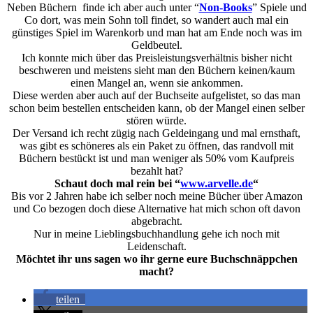
Neben Büchern finde ich aber auch unter “
Non-Books
” Spiele und
Co dort, was mein Sohn toll findet, so wandert auch mal ein
günstiges Spiel im Warenkorb und man hat am Ende noch was im
Geldbeutel.
Ich konnte mich über das Preisleistungsverhältnis bisher nicht
beschweren und meistens sieht man den Büchern keinen/kaum
einen Mangel an, wenn sie ankommen.
Diese werden aber auch auf der Buchseite aufgelistet, so das man
schon beim bestellen entscheiden kann, ob der Mangel einen selber
stören würde.
Der Versand ich recht zügig nach Geldeingang und mal ernsthaft,
was gibt es schöneres als ein Paket zu öffnen, das randvoll mit
Büchern bestückt ist und man weniger als 50% vom Kaufpreis
bezahlt hat?
Schaut doch mal rein bei “
www.arvelle.de
“
Bis vor 2 Jahren habe ich selber noch meine Bücher über Amazon
und Co bezogen doch diese Alternative hat mich schon oft davon
abgebracht.
Nur in meine Lieblingsbuchhandlung gehe ich noch mit
Leidenschaft.
Möchtet ihr uns sagen wo ihr gerne eure Buchschnäppchen
macht?
teilen