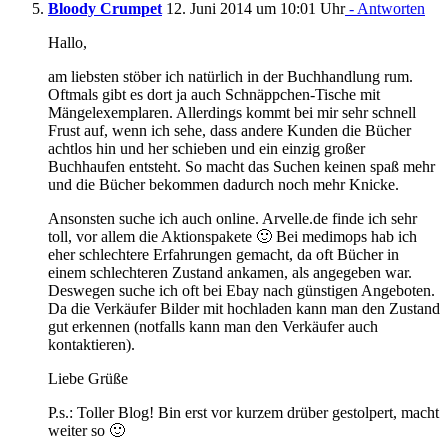
Bloody Crumpet
12. Juni 2014 um 10:01 Uhr
- Antworten
Hallo,
am liebsten stöber ich natürlich in der Buchhandlung rum.
Oftmals gibt es dort ja auch Schnäppchen-Tische mit
Mängelexemplaren. Allerdings kommt bei mir sehr schnell
Frust auf, wenn ich sehe, dass andere Kunden die Bücher
achtlos hin und her schieben und ein einzig großer
Buchhaufen entsteht. So macht das Suchen keinen spaß mehr
und die Bücher bekommen dadurch noch mehr Knicke.
Ansonsten suche ich auch online. Arvelle.de finde ich sehr
toll, vor allem die Aktionspakete 🙂 Bei medimops hab ich
eher schlechtere Erfahrungen gemacht, da oft Bücher in
einem schlechteren Zustand ankamen, als angegeben war.
Deswegen suche ich oft bei Ebay nach günstigen Angeboten.
Da die Verkäufer Bilder mit hochladen kann man den Zustand
gut erkennen (notfalls kann man den Verkäufer auch
kontaktieren).
Liebe Grüße
P.s.: Toller Blog! Bin erst vor kurzem drüber gestolpert, macht
weiter so 🙂