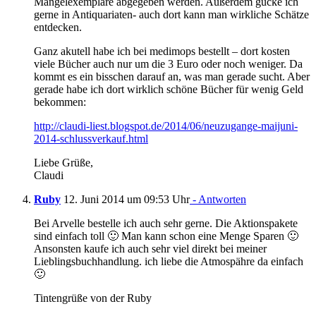
Mängelexemplare abgegeben werden. Außerdem gucke ich
gerne in Antiquariaten- auch dort kann man wirkliche Schätze
entdecken.
Ganz akutell habe ich bei medimops bestellt – dort kosten
viele Bücher auch nur um die 3 Euro oder noch weniger. Da
kommt es ein bisschen darauf an, was man gerade sucht. Aber
gerade habe ich dort wirklich schöne Bücher für wenig Geld
bekommen:
http://claudi-liest.blogspot.de/2014/06/neuzugange-maijuni-
2014-schlussverkauf.html
Liebe Grüße,
Claudi
Ruby
12. Juni 2014 um 09:53 Uhr
- Antworten
Bei Arvelle bestelle ich auch sehr gerne. Die Aktionspakete
sind einfach toll 🙂 Man kann schon eine Menge Sparen 🙂
Ansonsten kaufe ich auch sehr viel direkt bei meiner
Lieblingsbuchhandlung. ich liebe die Atmospähre da einfach
🙂
Tintengrüße von der Ruby