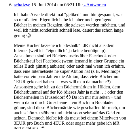
schatzye
15. Juni 2014 um 08:21 Uhr
- Antworten
Ich habe Arvelle direkt mal "geliked" und bin gespannt, was
so reinflattert. Eigentlich habe ich aber noch genügend
Bücher in meinen Regalen, die gelesen werden möchten, und
weil ich nicht sonderlich schnell lese, dauert das schon lange
genug 😉
Meine Bücher beziehe ich "deshalb" idR nicht aus dem
Internet (weil ich "eigentlich" ja keine benötige :p):
Ausnahmen sind bei Büchertauschs über Facebook oder
Bücherkauf bei Facebook (wenn jemand in einer Gruppe ein
tolles Buch günstig anbietet) oder auch mal wenn ich erfahre,
dass eine Internetseite ne super Aktion hat (z.B. Medimops
hatte vor ein paar Jahren die Aktion, dass viele Bücher nur
1EUR gekostet haben … was will man da machen?!).
Ansonsten gehe ich zu den Büchermärkten in Hilden, dem
Bücherbummel auf der Kö (dieses Jahr ja nicht …) oder den
Büchermeilen in Düsseldorf 🙂 Da ich mir nur selten – und
wenn dann durch Gutscheine – ein Buch im Buchladen
gönne, sind diese Büchermärkte wie geschaffen für mich, um
auch schön zu stöbern und nicht sooo sehr auf das Geld zu
achten. Dennoch bleibe ich da meist bei einem Mittelwert von
3EUR pro Buch und 4EUR oder sogar mehr gebe ich idR
dort nicht aus. 🙂