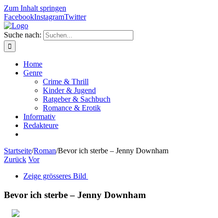
Zum Inhalt springen
Facebook
Instagram
Twitter
Suche nach:
Home
Genre
Crime & Thrill
Kinder & Jugend
Ratgeber & Sachbuch
Romance & Erotik
Informativ
Redakteure
Startseite
/
Roman
/
Bevor ich sterbe – Jenny Downham
Zurück
Vor
Zeige grösseres Bild
Bevor ich sterbe – Jenny Downham