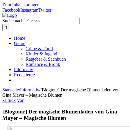
Zum Inhalt springen
Facebook
Instagram
Twitter
Suche nach:
Home
Genre
Crime & Thrill
Kinder & Jugend
Ratgeber & Sachbuch
Romance & Erotik
Informativ
Redakteure
Startseite
/
Informativ
/
[Blogtour] Der magische Blumenladen von
Gina Mayer – Magische Blumen
Zurück
Vor
[Blogtour] Der magische Blumenladen von Gina
Mayer – Magische Blumen