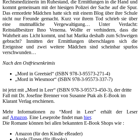
Rechtsmedizinerin im Ruhestand, die Ermittlungen in die Hand und
kommt gemeinsam mit der hiesigen Polizei der Sache auf die Spur.
Das ermordete Mädchen hatte sich mit einem Blog über ihre Schule
nicht nur Freunde gemacht. Kurz vor ihrem Tod schrieb sie über
eine mutmaßliche Vergewaltigung… Unter Verdacht:
Reitstallbesitzer Ihno Venema. Wollte er verhindern, dass die
Wahrheit ans Licht kommt, und hat Marika deshalb zum Schweigen
gebracht? Inmitten der Ermittlungen überschlagen sich die
Ereignisse und zwei weitere Mädchen sind scheinbar spurlos
verschwunden…
Nach den Ostfriesenkrimis
„Mord in Greetsiel“ (ISBN 978-3-95573-271-4)
„Mord in Wiesmoor“ (ISBN 978-3-95573-337-7)
ist jetzt mit „Mord in Leer“ (ISBN 978-3-95573-450-3), der dritte
Fall mit Dr. Josefine Brenner von Susanne Ptak als E-Book im
Klarant Verlag erschienen.
Mehr Informationen zu “Mord in Leer” erhält der Leser
auf
Amazon
. Eine Leseprobe findet man
hier
.
Die Romane können bei allen bekannten E-Book Shops wie :
Amazon (für den Kindle eReader)
Apple iTunes (für iBooks)