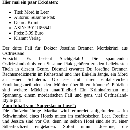
Hier mal ein paar Eckdaten:
Titel: Mord in Leer
Autorin: Susanne Ptak
Genre: Krimi
ASIN: B01IU8654I
Preis: 3,99 Euro
Klarant Verlag
Der dritte Fall für Doktor Josefine Brenner. Mordskrimi aus
Ostfriesland.
Vorsicht: Es besteht Suchtgefahr! Die spannenden
Ostfrieslandkrimis von Susanne Ptak gehören zu den beliebtesten
Titeln in diesem Genre. Diesmal erwartet Dr. Josefine Brenner,
Rechtsmedizinerin im Ruhestand und ihre Enkelin Jantje, ein Mord
an einer Schülerin. Ob sie mit ihren einfallsreichen
Ermittlungsmethoden den Mörder überführen können? Plötzlich
sind weitere Mädchen unauffindbar! Ein Kriminalroman mit
Spannung, einem mörderischen Fall und ganz viel Ostfriesland-
Idylle pur!
Zum Inhalt von “Superstar in Love”:
Die fünfzehnjährige Marika wird ermordet aufgefunden – im
Schwimmbad eines Hotels mitten im ostfriesischen Leer. Josefine
und Jessica sind vor Ort, denn im selben Hotel sind sie zu einer
Silberhochzeit eingeladen. Sofort nimmt Josefine, die