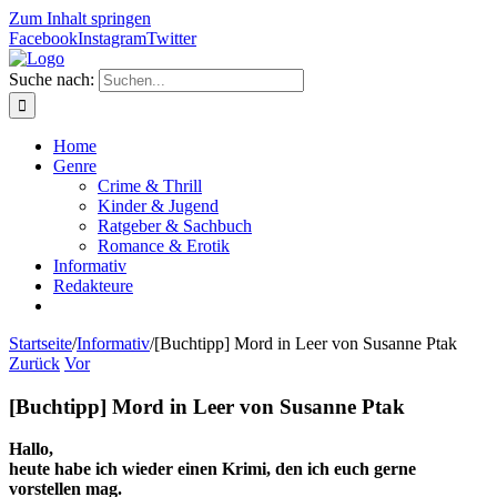
Zum Inhalt springen
Facebook
Instagram
Twitter
Suche nach:
Home
Genre
Crime & Thrill
Kinder & Jugend
Ratgeber & Sachbuch
Romance & Erotik
Informativ
Redakteure
Startseite
/
Informativ
/
[Buchtipp] Mord in Leer von Susanne Ptak
Zurück
Vor
[Buchtipp] Mord in Leer von Susanne Ptak
Hallo,
heute habe ich wieder einen Krimi, den ich euch gerne
vorstellen mag.