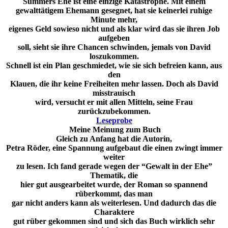
Summers Ehe ist eine einzige Katastrophe. Mit einem
gewalttätigem Ehemann gesegnet, hat sie keinerlei ruhige
Minute mehr,
eigenes Geld sowieso nicht und als klar wird das sie ihren Job
aufgeben
soll, sieht sie ihre Chancen schwinden, jemals von David
loszukommen.
Schnell ist ein Plan geschmiedet, wie sie sich befreien kann, aus
den
Klauen, die ihr keine Freiheiten mehr lassen. Doch als David
misstrauisch
wird, versucht er mit allen Mitteln, seine Frau
zurückzubekommen.
Leseprobe
Meine Meinung zum Buch
Gleich zu Anfang hat die Autorin,
Petra Röder, eine Spannung aufgebaut die einen zwingt immer
weiter
zu lesen. Ich fand gerade wegen der “Gewalt in der Ehe”
Thematik, die
hier gut ausgearbeitet wurde, der Roman so spannend
rüberkommt, das man
gar nicht anders kann als weiterlesen. Und dadurch das die
Charaktere
gut rüber gekommen sind und sich das Buch wirklich sehr