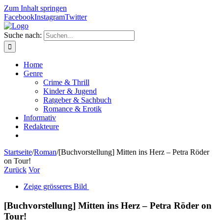
Zum Inhalt springen
Facebook
Instagram
Twitter
Suche nach:
Home
Genre
Crime & Thrill
Kinder & Jugend
Ratgeber & Sachbuch
Romance & Erotik
Informativ
Redakteure
Startseite
/
Roman
/
[Buchvorstellung] Mitten ins Herz – Petra Röder
on Tour!
Zurück
Vor
Zeige grösseres Bild
[Buchvorstellung] Mitten ins Herz – Petra Röder on
Tour!