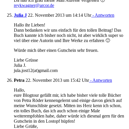
Da hab ich grad meine Mail Adresse vergessen 🙁
reykwagner@arcor.de
Julia J
22. November 2013 um 14:14 Uhr
- Antworten
Hallo ihr Lieben!
Dann bedanken wir uns einfach für den tollen Beitrag! Das
Buch kannte ich bisher noch nicht, ist aber wirklich super so
viel über eine Autorin und Ihre Werke zu erfahren 🙂
Würde mich über einen Gutschein sehr freuen.
Liebe Grüsse
Julia J.
jula.jost12(at)gmail.com
Petra
22. November 2013 um 15:42 Uhr
- Antworten
Hallo,
eure Blogtour gefällt mir, ich habe bisher viele tolle Bücher
von Petra Röder kennengelernt und einige davon gleich auf
meine Wunschliste gesetzt. Mitten ins Herz kenn ich schon,
ein tolles Buch, das ich auch schon einige Male
weiterempfohlen habe, daher würde ich diesmal gern für den
Gutschein in den Lostopf hüpfen!
Liebe Grüße,