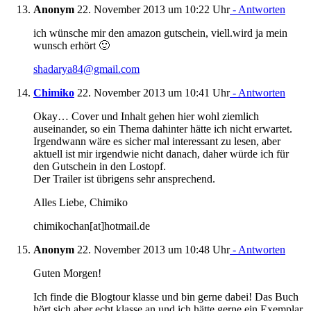
Anonym
22. November 2013 um 10:22 Uhr
- Antworten
ich wünsche mir den amazon gutschein, viell.wird ja mein
wunsch erhört 🙂
shadarya84@gmail.com
Chimiko
22. November 2013 um 10:41 Uhr
- Antworten
Okay… Cover und Inhalt gehen hier wohl ziemlich
auseinander, so ein Thema dahinter hätte ich nicht erwartet.
Irgendwann wäre es sicher mal interessant zu lesen, aber
aktuell ist mir irgendwie nicht danach, daher würde ich für
den Gutschein in den Lostopf.
Der Trailer ist übrigens sehr ansprechend.
Alles Liebe, Chimiko
chimikochan[at]hotmail.de
Anonym
22. November 2013 um 10:48 Uhr
- Antworten
Guten Morgen!
Ich finde die Blogtour klasse und bin gerne dabei! Das Buch
hört sich aber echt klasse an und ich hätte gerne ein Exemplar