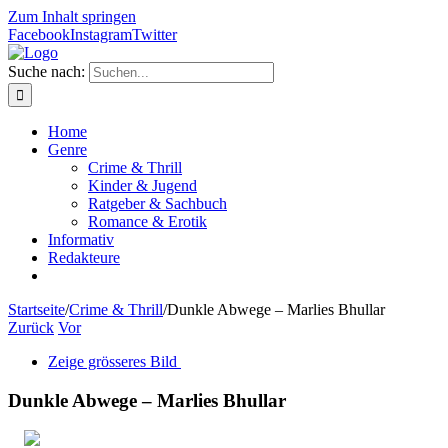
Zum Inhalt springen
Facebook
Instagram
Twitter
Suche nach:
Home
Genre
Crime & Thrill
Kinder & Jugend
Ratgeber & Sachbuch
Romance & Erotik
Informativ
Redakteure
Startseite
/
Crime & Thrill
/
Dunkle Abwege – Marlies Bhullar
Zurück
Vor
Zeige grösseres Bild
Dunkle Abwege – Marlies Bhullar