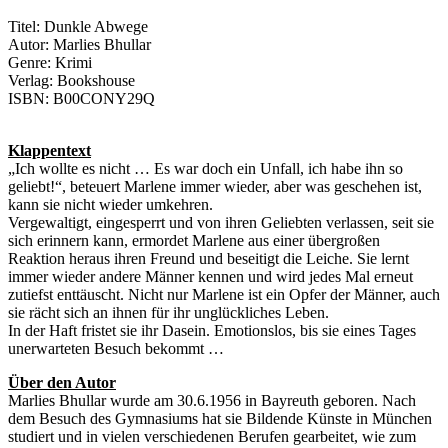
Titel: Dunkle Abwege
Autor: Marlies Bhullar
Genre: Krimi
Verlag: Bookshouse
ISBN: B00CONY29Q
Klappentext
„Ich wollte es nicht … Es war doch ein Unfall, ich habe ihn so
geliebt!“, beteuert Marlene immer wieder, aber was geschehen ist,
kann sie nicht wieder umkehren.
Vergewaltigt, eingesperrt und von ihren Geliebten verlassen, seit sie
sich erinnern kann, ermordet Marlene aus einer übergroßen
Reaktion heraus ihren Freund und beseitigt die Leiche. Sie lernt
immer wieder andere Männer kennen und wird jedes Mal erneut
zutiefst enttäuscht. Nicht nur Marlene ist ein Opfer der Männer, auch
sie rächt sich an ihnen für ihr unglückliches Leben.
In der Haft fristet sie ihr Dasein. Emotionslos, bis sie eines Tages
unerwarteten Besuch bekommt …
Über den Autor
Marlies Bhullar wurde am 30.6.1956 in Bayreuth geboren. Nach
dem Besuch des Gymnasiums hat sie Bildende Künste in München
studiert und in vielen verschiedenen Berufen gearbeitet, wie zum