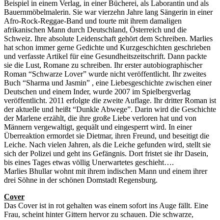
Beispiel in einem Verlag, in einer Bücherei, als Laborantin und als
Bauernmöbelmalerin. Sie war vierzehn Jahre lang Sängerin in einer
Afro-Rock-Reggae-Band und tourte mit ihrem damaligen
afrikanischen Mann durch Deutschland, Österreich und die
Schweiz. Ihre absolute Leidenschaft gehört dem Schreiben. Marlies
hat schon immer gerne Gedichte und Kurzgeschichten geschrieben
und verfasste Artikel für eine Gesundheitszeitschrift. Dann packte
sie die Lust, Romane zu schreiben. Ihr erster autobiographischer
Roman “Schwarze Lover” wurde nicht veröffentlicht. Ihr zweites
Buch “Sharma und Jasmin” , eine Liebesgeschichte zwischen einer
Deutschen und einem Inder, wurde 2007 im Spielbergverlag
veröffentlicht. 2011 erfolgte die zweite Auflage. Ihr dritter Roman ist
der aktuelle und heißt “Dunkle Abwege”. Darin wird die Geschichte
der Marlene erzählt, die ihre große Liebe verloren hat und von
Männern vergewaltigt, gequält und eingesperrt wird. In einer
Überreaktion ermordet sie Dietmar, ihren Freund, und beseitigt die
Leiche. Nach vielen Jahren, als die Leiche gefunden wird, stellt sie
sich der Polizei und geht ins Gefängnis. Dort fristet sie ihr Dasein,
bis eines Tages etwas völlig Unerwartetes geschieht….
Marlies Bhullar wohnt mit ihrem indischen Mann und einem ihrer
drei Söhne in der schönen Domstadt Regensburg.
Cover
Das Cover ist in rot gehalten was einem sofort ins Auge fällt. Eine
Frau, scheint hinter Gittern hervor zu schauen. Die schwarze,