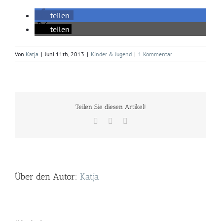
teilen
teilen
Von
Katja
|
Juni 11th, 2013
|
Kinder & Jugend
|
1 Kommentar
Teilen Sie diesen Artikel!
Facebook
Twitter
E-
Mail
Über den Autor:
Katja