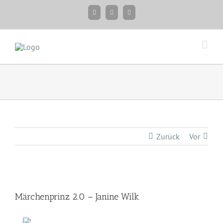
Zum
Facebook
Instagram
Twitter
Inhalt
springen
Zurück
Vor
Zeige
grösseres
Märchenprinz 2.0 – Janine Wilk
Bild