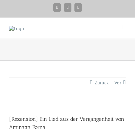
Zum
Facebook
Instagram
Twitter
Inhalt
springen
Zurück
Vor
Zeige
grösseres
[Rezension] Ein Lied aus der Vergangenheit von
Bild
Aminatta Forna