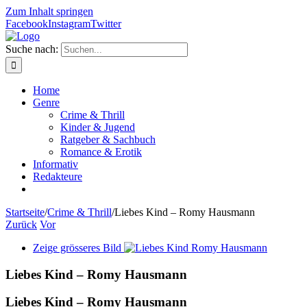
Zum Inhalt springen
Facebook
Instagram
Twitter
Suche nach:
Home
Genre
Crime & Thrill
Kinder & Jugend
Ratgeber & Sachbuch
Romance & Erotik
Informativ
Redakteure
Startseite
/
Crime & Thrill
/
Liebes Kind – Romy Hausmann
Zurück
Vor
Zeige grösseres Bild
Liebes Kind – Romy Hausmann
Liebes Kind – Romy Hausmann