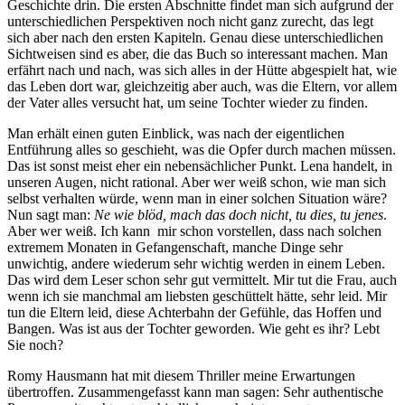
Geschichte drin. Die ersten Abschnitte findet man sich aufgrund der
unterschiedlichen Perspektiven noch nicht ganz zurecht, das legt
sich aber nach den ersten Kapiteln. Genau diese unterschiedlichen
Sichtweisen sind es aber, die das Buch so interessant machen. Man
erfährt nach und nach, was sich alles in der Hütte abgespielt hat, wie
das Leben dort war, gleichzeitig aber auch, was die Eltern, vor allem
der Vater alles versucht hat, um seine Tochter wieder zu finden.
Man erhält einen guten Einblick, was nach der eigentlichen
Entführung alles so geschieht, was die Opfer durch machen müssen.
Das ist sonst meist eher ein nebensächlicher Punkt. Lena handelt, in
unseren Augen, nicht rational. Aber wer weiß schon, wie man sich
selbst verhalten würde, wenn man in einer solchen Situation wäre?
Nun sagt man:
Ne wie blöd, mach das doch nicht, tu dies, tu jenes
.
Aber wer weiß. Ich kann mir schon vorstellen, dass nach solchen
extremem Monaten in Gefangenschaft, manche Dinge sehr
unwichtig, andere wiederum sehr wichtig werden in einem Leben.
Das wird dem Leser schon sehr gut vermittelt. Mir tut die Frau, auch
wenn ich sie manchmal am liebsten geschüttelt hätte, sehr leid. Mir
tun die Eltern leid, diese Achterbahn der Gefühle, das Hoffen und
Bangen. Was ist aus der Tochter geworden. Wie geht es ihr? Lebt
Sie noch?
Romy Hausmann hat mit diesem Thriller meine Erwartungen
übertroffen. Zusammengefasst kann man sagen: Sehr authentische