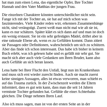
hat man zum einen Lena, das eigentliche Opfer, Ihre Tochter
Hannah und den Vater Matthias der jungen Frau.
Die einzelnen Charaktere könnten unterschiedlicher nicht sein.
Fange ich mit der Tochter an, sie hat auf mich schon was
faszinierendes. Viele Kinder reden wirr, erkennen Zusammenhänge
nicht, sind verängstigt. Zuerst weiß man nicht mal wie alt sie ist,
kann es nur schätzen. Später klärt es sich dann auf und man ist doch
ein wenig erstaunt. Sie ist ein sehr gefestigtes Mädel, driftet aber in
eine rationale Ebene ab, wenn es zu Gefühlen kommt. Dann zitiert
sie Passagen oder Definitionen, wahrscheinlich um sich zu schützen.
Aber das finde ich schon interessant. Das habe ich bisher in keinem
Buch erlebt, was ich gelesen habe und es gefällt mir sehr gut. Sie
macht sich aber auch viele Gedanken um Ihren Bruder, kann also
auch Gefühle an sich heran lassen.
Lena hatte bei Ihrer Flucht den Unfall, liegt nun im Krankenhaus
und muss sich erst wieder zurecht finden. Auch sie macht zuerst
keine sinnigen Aussagen, alles ist etwas verworren, man schiebt es
auf das Trauma zurück. In der Zwischenzeit werden die Eltern
informiert, dass es gut sein kann, dass man die seit 14 Jahren
vermisste Tochter gefunden hat. Gefühle die einer Achterbahn
gleichen. Die Dinge nehmen Ihren Lauf.
Also ich muss sagen, man ist von der ersten Seite an in der