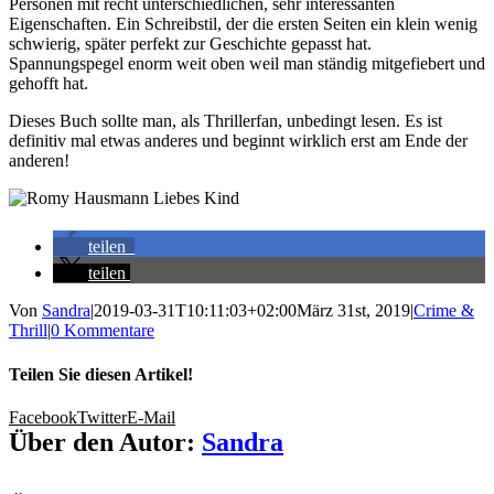
Personen mit recht unterschiedlichen, sehr interessanten
Eigenschaften. Ein Schreibstil, der die ersten Seiten ein klein wenig
schwierig, später perfekt zur Geschichte gepasst hat.
Spannungspegel enorm weit oben weil man ständig mitgefiebert und
gehofft hat.
Dieses Buch sollte man, als Thrillerfan, unbedingt lesen. Es ist
definitiv mal etwas anderes und beginnt wirklich erst am Ende der
anderen!
teilen
teilen
Von
Sandra
|
2019-03-31T10:11:03+02:00
März 31st, 2019
|
Crime &
Thrill
|
0 Kommentare
Teilen Sie diesen Artikel!
Facebook
Twitter
E-Mail
Über den Autor:
Sandra