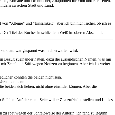
e Krimis, Romane und Drehbücher, Adaptionen für Film und Fernsehen,
 Kindern zwischen Stadt und Land.
l von “Alleine” und “Einsamkeit”, aber ich bin nicht sicher, ob ich es
. Der Titel des Buches in schlichtem Weiß im oberen Abschnitt.
kend an, war gespannt was mich erwarten wird.
inen Bezug zueinander hatten, dazu die ausländischen Namen, was mir
mit Zettel und Stift wegen Notizen zu beginnen. Aber ich las weiter
dlicher könnten die beiden nicht sein.
 Vornamen nennt.
die beiden sich lieben, nicht ohne einander können. Aber die
ühlen. Auf der einen Seite will er Zita zufrieden stellen und Lucies
n zu spät wegen der Schreibweise der Autorin. ich fand zu Beginn