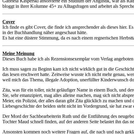
Gabriela Kasperski absolvierte ein Studium der Anglistik, war als R
bloggt in ihrer Kolumne 45+ zu Alltagsfragen und arbeitet als Sprec
Cover
Ich finde es gibt Cover, die finde ich ansprechender als dieses hier. 
in der Buchhandlung näher angeschaut hätte.
Es hat eine düstere Stimmung, da es nach einem regnerischen Herbstt
Meine Meinung
Dieses Buch habe ich als Rezensionsexemplar vom Verlag angeboten
Ich muss sagen zu Beginn kam ich nicht wirklich gut in die Geschich
das lesen erschwert hatte. Zeitweise wusste ich nicht mehr genau, w
weil mich das Thema, illegale Adoption, unerfüllter Kinderwunsch doc
Zita, was für ein toller, nicht geläufiger Name in einem Buch, und de
Sie, sehr emanzipiert, mag alles alleine machen, mag sich nicht abs
Meier, ein Polizist, der alles daran gibt Zita glücklich zu machen un
Liebesgeschichte der beiden steht nicht im Vordergrund, sie hat zwar e
Der Mord der Sachbearbeiterin Ruth und die Entführung des neugebore
Tochter Maud schnell finden, auf der anderen Seite belastet ihn das n
Ansonsten kommen noch weitere Fragen auf, die nach und nach geklär