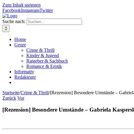
Zum Inhalt springen
Facebook
Instagram
Twitter
Suche nach:
Home
Genre
Crime & Thrill
Kinder & Jugend
Ratgeber & Sachbuch
Romance & Erotik
Informativ
Redakteure
Startseite
/
Crime & Thrill
/
[Rezension] Besondere Umstände – Gabriel
Zurück
Vor
[Rezension] Besondere Umstände – Gabriela Kaspers