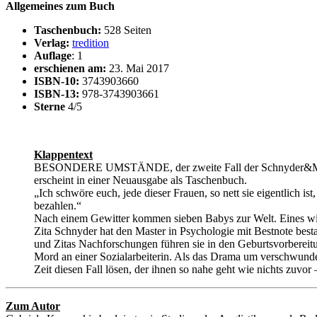
Allgemeines zum Buch
Taschenbuch:
528 Seiten
Verlag:
tredition
Auflage
: 1
erschienen am:
23. Mai 2017
ISBN-10:
3743903660
ISBN-13:
978-3743903661
Sterne
4/5
Klappentext
BESONDERE UMSTÄNDE, der zweite Fall der Schnyder&Meier-Re
erscheint in einer Neuausgabe als Taschenbuch.
„Ich schwöre euch, jede dieser Frauen, so nett sie eigentlich ist
bezahlen.“
Nach einem Gewitter kommen sieben Babys zur Welt. Eines wird
Zita Schnyder hat den Master in Psychologie mit Bestnote bes
und Zitas Nachforschungen führen sie in den Geburtsvorbereit
Mord an einer Sozialarbeiterin. Als das Drama um verschwun
Zeit diesen Fall lösen, der ihnen so nahe geht wie nichts zuvor 
Zum Autor