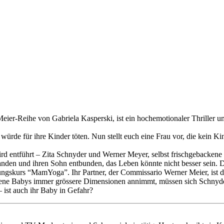
ihe von Gabriela Kasperski, ist ein hochemotionaler Thriller um B
, würde für ihre Kinder töten. Nun stellt euch eine Frau vor, die kein Kin
 entführt – Zita Schnyder und Werner Meyer, selbst frischgebackene El
tanden und ihren Sohn entbunden, das Leben könnte nicht besser sein.
ungskurs “MamYoga”. Ihr Partner, der Commissario Werner Meier, ist d
dene Babys immer grössere Dimensionen annimmt, müssen sich Schnyd
– ist auch ihr Baby in Gefahr?