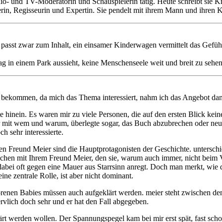
adio- und TV-Moderatorin und Schauspielerin tätig. Heute schreibt si
herin, Regisseurin und Expertin. Sie pendelt mit ihrem Mann und ihren
Es passt zwar zum Inhalt, ein einsamer Kinderwagen vermittelt das Gefüh
ag in einem Park aussieht, keine Menschenseele weit und breit zu sehen
 bekommen, da mich das Thema interessiert, nahm ich das Angebot dan
te hinein. Es waren mir zu viele Personen, die auf den ersten Blick ke
er mit wem und warum, überlegte sogar, das Buch abzubrechen oder neu 
h sehr interessierte.
ren Freund Meier sind die Hauptprotagonisten der Geschichte. unterschie
prechen mit Ihrem Freund Meier, den sie, warum auch immer, nicht beim
d dabei oft gegen eine Mauer aus Starrsinn anregt. Doch man merkt, wie 
ine zentrale Rolle, ist aber nicht dominant.
nen Babies müssen auch aufgeklärt werden. meier steht zwischen den St
ervlich doch sehr und er hat den Fall abgegeben.
t werden wollen. Der Spannungspegel kam bei mir erst spät, fast scho