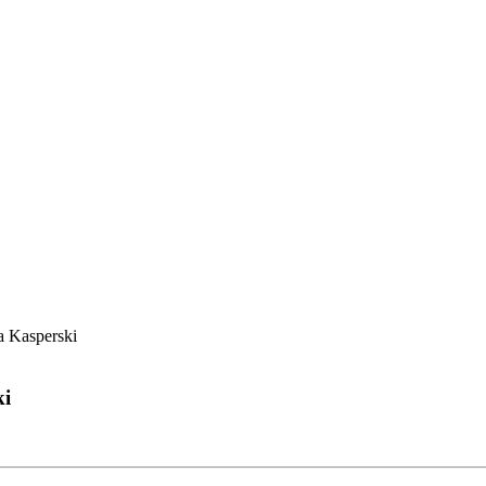
a Kasperski
ki