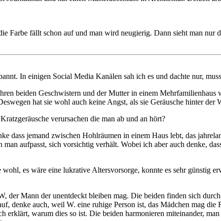
 die Farbe fällt schon auf und man wird neugierig. Dann sieht man nur
t. In einigen Social Media Kanälen sah ich es und dachte nur, muss ja
Ihren beiden Geschwistern und der Mutter in einem Mehrfamilienhaus wo
eswegen hat sie wohl auch keine Angst, als sie Geräusche hinter der W
e Kratzgeräusche verursachen die man ab und an hört?
edanke dass jemand zwischen Hohlräumen in einem Haus lebt, das jahrel
 man aufpasst, sich vorsichtig verhält. Wobei ich aber auch denke, das
 wohl, es wäre eine lukrative Altersvorsorge, konnte es sehr günstig er
der Mann der unentdeckt bleiben mag. Die beiden finden sich durch ei
uf, denke auch, weil W. eine ruhige Person ist, das Mädchen mag die Ruhe
h erklärt, warum dies so ist. Die beiden harmonieren miteinander, man