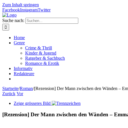
Zum Inhalt springen
Facebook
Instagram
Twitter
Suche nach:
Home
Genre
Crime & Thrill
Kinder & Jugend
Ratgeber & Sachbuch
Romance & Erotik
Informativ
Redakteure
Startseite
/
Roman
/
[Rezension] Der Mann zwischen den Wänden – E
Zurück
Vor
Zeige grösseres Bild
[Rezension] Der Mann zwischen den Wänden – Emm