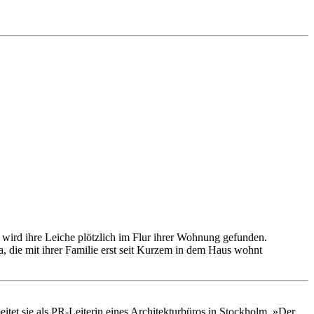
wird ihre Leiche plötzlich im Flur ihrer Wohnung gefunden.
va, die mit ihrer Familie erst seit Kurzem in dem Haus wohnt
itet sie als PR-Leiterin eines Architekturbüros in Stockholm. »Der