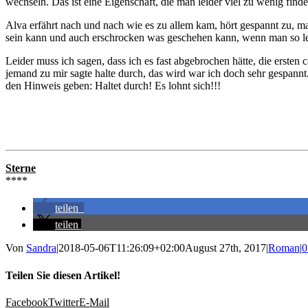
wechseln. Das ist eine Eigenschaft, die man leider viel zu wenig finde
Alva erfährt nach und nach wie es zu allem kam, hört gespannt zu, ma
sein kann und auch erschrocken was geschehen kann, wenn man so le
Leider muss ich sagen, dass ich es fast abgebrochen hätte, die ersten
jemand zu mir sagte halte durch, das wird war ich doch sehr gespann
den Hinweis geben: Haltet durch! Es lohnt sich!!!
Sterne
****
teilen
teilen
Von
Sandra
|
2018-05-06T11:26:09+02:00
August 27th, 2017
|
Roman
|
0
Teilen Sie diesen Artikel!
Facebook
Twitter
E-Mail