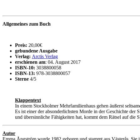
Allgemeines zum Buch
Preis:
20,00€
gebundene Ausgabe
Verlag:
Arctis Verlag
erschienen am
: 04. August 2017
ISBN-10:
3038800058
ISBN-13:
978-3038800057
Sterne
4/5
Klappentext
In einem Stockholmer Mehrfamilienhaus gehen äußerst seltsame
Es ist einer der absonderlichsten Morde in der Geschichte der S
und übersinnliche Fähigkeiten hat, kommt dem Rätsel auf die 
Autor
Emma Ångström wurde 1982 geboren und stammt aus Västerås. Sie ist Jo