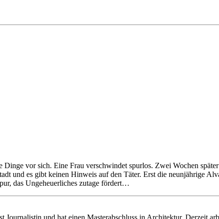
 Dinge vor sich. Eine Frau verschwindet spurlos. Zwei Wochen später 
tadt und es gibt keinen Hinweis auf den Täter. Erst die neunjährige Al
Spur, das Ungeheuerliches zutage fördert…
urnalistin und hat einen Masterabschluss in Architektur. Derzeit arbe