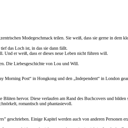
exzentrischen Modegeschmack teilen. Sie weiß, dass sie gerne in dem kle
ief das Loch ist, in das sie dann fällt.
l. Und er weiß, dass er dieses neue Leben nicht führen will.
ren. Die Liebesgeschichte von Lou und Will.
nday Morning Post“ in Hongkong und den „Independent“ in London gearb
ote Blüten hervor. Diese verlaufen am Rand des Buchcovers und bilden 
schnörkelt, romantisch und phantasievoll.
ers” geschrieben. Einige Kapitel werden auch von anderen Personen e