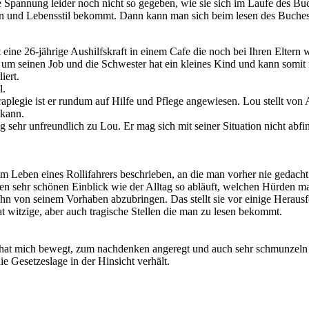
die Spannung leider noch nicht so gegeben, wie sie sich im Laufe des Buc
n und Lebensstil bekommt. Dann kann man sich beim lesen des Buches b
ine 26-jährige Aushilfskraft in einem Cafe die noch bei Ihren Eltern wo
t um seinen Job und die Schwester hat ein kleines Kind und kann somit 
iert.
l.
raplegie ist er rundum auf Hilfe und Pflege angewiesen. Lou stellt von 
 kann.
ng sehr unfreundlich zu Lou. Er mag sich mit seiner Situation nicht abfi
Leben eines Rollifahrers beschrieben, an die man vorher nie gedacht 
en sehr schönen Einblick wie der Alltag so abläuft, welchen Hürden 
 ihn von seinem Vorhaben abzubringen. Das stellt sie vor einige Herausfo
t witzige, aber auch tragische Stellen die man zu lesen bekommt.
 hat mich bewegt, zum nachdenken angeregt und auch sehr schmunzeln las
e Gesetzeslage in der Hinsicht verhält.