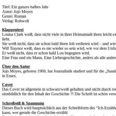
Titel: Ein ganzes halbes Jahr
Autor: Jojo Moyes
Genre: Roman
Verlag: Rohwolt
Klappentext
Louisa Clark weiß, dass nicht viele in ihrer Heimatstadt ihren leicht 
liebt.
Sie weiß nicht, dass sie schon bald ihren Job verlieren wird – und wie t
Will Traynor weiß, dass es nie wieder so sein wird, wie vor dem Unfal
Er weiß nicht, dass er schon bald Lou begegnen wird.
Eine Frau und ein Mann. Eine Liebesgeschichte, anders als alle ande
Über den Autor
Jojo Moyes, geboren 1969, hat Journalistik studiert und für die „Su
in Essex.
Cover
Das Cover ist allgemein in schwarz/weiß gehalten und sticht durch r
sinnbildlich für den Inhalt der Geschichte ?! Die Schrift ist schön ver
Schreibstil & Spannung
Dieses Buch wird hauptsächlich aus der Schreibform des “Ich-Erzähl
kann, wer gerade die Geschichte erzählt.