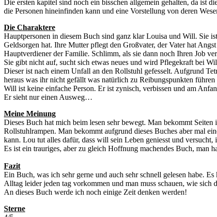
Die ersten kapitel sind noch ein bisschen allgemein gehalten, da ist 
die Personen hineinfinden kann und eine Vorstellung von deren Wese
Die Charaktere
Hauptpersonen in diesem Buch sind ganz klar Louisa und Will. Sie ist e
Geldsorgen hat. Ihre Mutter pflegt den Großvater, der Vater hat Angs
Hauptverdiener der Familie. Schlimm, als sie dann noch Ihren Job verl
Sie gibt nicht auf, sucht sich etwas neues und wird Pflegekraft bei Wil
Dieser ist nach einem Unfall an den Rollstuhl gefesselt. Aufgrund Tet
heraus was ihr nicht gefällt was natürlich zu Reibungspunkten führen
Will ist keine einfache Person. Er ist zynisch, verbissen und am Anfa
Er sieht nur einen Ausweg…
Meine Meinung
Dieses Buch hat mich beim lesen sehr bewegt. Man bekommt Seiten im 
Rollstuhlrampen. Man bekommt aufgrund dieses Buches aber mal ein
kann. Lou tut alles dafür, dass will sein Leben geniesst und versucht,
Es ist ein trauriges, aber zu gleich Hoffnung machendes Buch, man ha
Fazit
Ein Buch, was ich sehr gerne und auch sehr schnell gelesen habe. Es
Alltag leider jeden tag vorkommen und man muss schauen, wie sich di
An dieses Buch werde ich noch einige Zeit denken werden!
Sterne