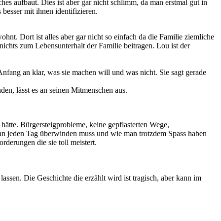
hes aufbaut. Dies ist aber gar nicht schlimm, da man erstmal gut in
esser mit ihnen identifizieren.
hnt. Dort ist alles aber gar nicht so einfach da die Familie ziemliche
nichts zum Lebensunterhalt der Familie beitragen. Lou ist der
Anfang an klar, was sie machen will und was nicht. Sie sagt gerade
nden, lässt es an seinen Mitmenschen aus.
hätte. Bürgersteigprobleme, keine gepflasterten Wege,
man jeden Tag überwinden muss und wie man trotzdem Spass haben
rderungen die sie toll meistert.
sen. Die Geschichte die erzählt wird ist tragisch, aber kann im