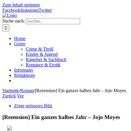
Zum Inhalt springen
Facebook
Instagram
Twitter
Suche nach:
Home
Genre
Crime & Thrill
Kinder & Jugend
Ratgeber & Sachbuch
Romance & Erotik
Informativ
Redakteure
Startseite
/
Roman
/
[Rezension] Ein ganzes halbes Jahr – Jojo Moyes
Zurück
Vor
Zeige grösseres Bild
[Rezension] Ein ganzes halbes Jahr – Jojo Moyes